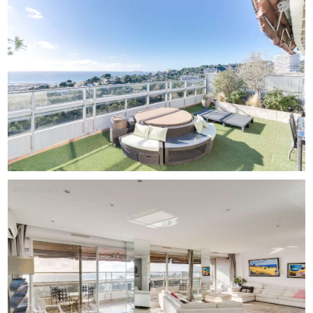
plus recherchées de Marseille.
Un bien rare à la vente, destiné à une clientèle en quête
d'exclusivité, de confort et d'une qualité de vie
exceptionnelle.
DPE : D Charges annuelles : 10400€ Mandat no5502
Les informations sur les risques auxquels ce bien est
exposé sont disponibles sur le site Géorisques :
www.georisques.gouv.fr
contacter Eliane Aknin [Coordonnées masquées]