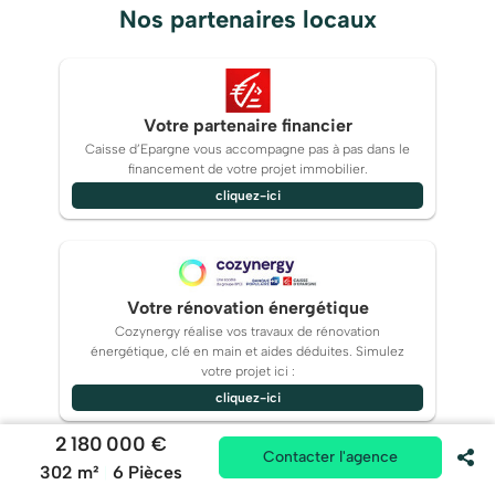
Nos partenaires locaux
Votre partenaire financier
Caisse d’Epargne vous accompagne pas à pas dans le
financement de votre projet immobilier.
cliquez-ici
Votre rénovation énergétique
Cozynergy réalise vos travaux de rénovation
énergétique, clé en main et aides déduites. Simulez
votre projet ici :
cliquez-ici
2 180 000 €
Contacter l'agence
302 m²
6 Pièces
|