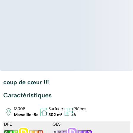
coup de cœur !!!
Caractéristiques
13008
Surface
Pièces
Marseille-8e
302 m²
6
DPE
GES
D
D
A
B
C
E
F
G
A
B
C
E
F
G