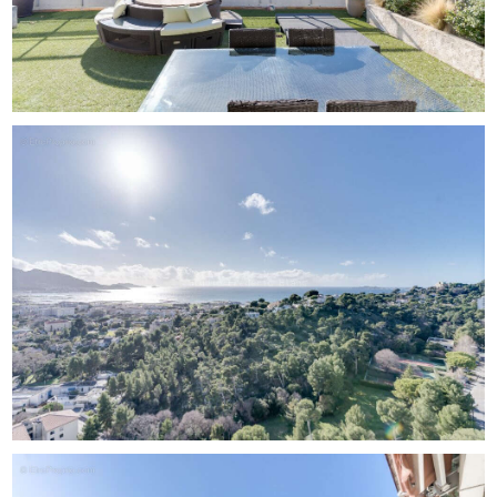
D'une élégance remarquable, cet appartement développe
de généreux volumes prolongés par 119 m2 de terrasses
offrant un panorama exceptionnel sur la mer, les îles et la
ville.
L'espace de réception, baigné de lumière grâce à son
exposition idéale et à ses larges ouvertures, s'ouvre
harmonieusement sur les extérieurs. Le bien dispose de
deux cuisines, dont une cuisine d'été parfaitement
intégrée aux espaces extérieurs pour profiter pleinement
des beaux jours.
L'espace nuit comprend trois suites confortables,
chacune bénéficiant de sa propre salle d'eau ainsi que de
nombreux dressings et espaces de rangement sur
mesure.
L'ensemble séduit par la qualité de ses prestations, ses
volumes généreux, sa luminosité omniprésente et son
emplacement unique au sein de l'une des résidences les