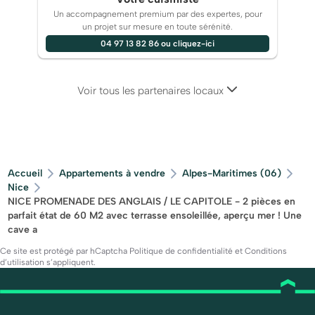
Un accompagnement premium par des expertes, pour
un projet sur mesure en toute sérénité.
04 97 13 82 86 ou cliquez-ici
Voir tous les partenaires locaux
Accueil
Appartements à vendre
Alpes-Maritimes (06)
Nice
NICE PROMENADE DES ANGLAIS / LE CAPITOLE - 2 pièces en
parfait état de 60 M2 avec terrasse ensoleillée, aperçu mer ! Une
cave a
Ce site est protégé par hCaptcha
Politique de confidentialité
et
Conditions
d’utilisation
s’appliquent.