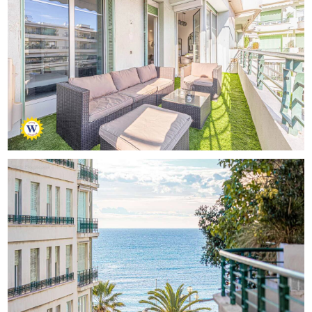
seulement quelques pas de la Promenade des Anglais.
Situé au 4ᵉ étage avec ascenseur, cet appartement a été
entièrement rénové avec des matériaux haut de gamme.
Lumineux et confortable, il dispose de prestations
modernes : Climatisation réversible, Double vitrage,
Aménagements soignés et contemporains
L’agencement se compose de :
- Une entrée avec placard / dressing
- Un spacieux séjour ouvert sur une cuisine américaine
aménagée et équipée, donnant sur une terrasse exposée
à l’Est, offrant un aperçu mer latéral et une vue dégagée
sur les jardins de la résidence
- Une grande chambre avec accès direct à la terrasse
- Une salle d’eau moderne
- Un WC indépendant