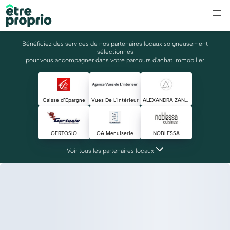
Bénéficiez des services de nos partenaires locaux soigneusement
sélectionnés
pour vous accompagner dans votre parcours d'achat immobilier
Caisse d’Epargne
Vues De L'intérieur
ALEXANDRA ZANGHELLINI
GERTOSIO
GA Menuiserie
NOBLESSA
Voir tous les partenaires locaux