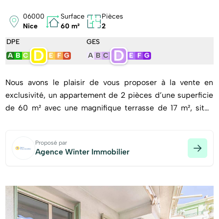
06000
Surface
Pièces
Nice
60 m²
2
DPE
GES
D
D
A
B
C
E
F
G
A
B
C
E
F
G
Nous avons le plaisir de vous proposer à la vente en
exclusivité, un appartement de 2 pièces d’une superficie
de 60 m² avec une magnifique terrasse de 17 m², situé
dans la résidence Le Capitole au 6 rue Andrioli ou 51
promenade des anglais à Nice.
Proposé par
Agence Winter Immobilier
Cette résidence emblématique, conçue entre 1947 et
1962 par les architectes Georges et Michel Dikansky,
incarne le charme architectural des années 1950. Elle
bénéficie 'un vaste jardin tropical agrémenté de fontaines
en retrait de la promenade, emplacement idéal, à