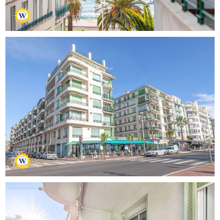
La terrasse, baignée de soleil du matin jusqu’à 13 h, est
l’endroit idéal pour profiter d’un petit-déjeuner ou d’un
moment de détente en toute sérénité.
Les plus : Emplacement de choix, à proximité immédiate
des commerces du boulevard Gambetta, de la mer et de
la Promenade des Anglais, Résidence calme et sécurisée,
Idéal pour une résidence principale ou secondaire
Cet appartement est un véritable coup de cœur, alliant
confort moderne et charme intemporel.
L’État des Risques et Pollution peut être consulté sur
https://georisques.gouv.fr Emilie FOGLIETTI
[Coordonnées masquées]