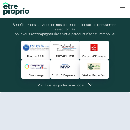
Bénéficiez des services de nos partenaires locaux soigneusement
sélectionnés
pour vous accompagner dans votre parcours d'achat immobilier
Fouche SARL
DUTHEIL 1971
Caisse d’Epargne
Cozynergy
E . M . S Dëpannage SAS
L'atelier Recycl'eure
Voir tous les partenaires locaux