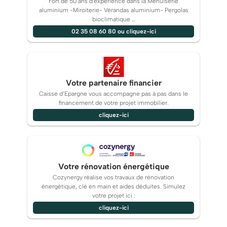
Fort de 50 ans d'expérience dans la Menuiserie
aluminium -Miroiterie- Vérandas aluminium- Pergolas
bioclimatique …
02 35 08 60 80 ou cliquez-ici
Votre partenaire financier
Caisse d’Epargne vous accompagne pas à pas dans le
financement de votre projet immobilier.
cliquez-ici
Votre rénovation énergétique
Cozynergy réalise vos travaux de rénovation
énergétique, clé en main et aides déduites. Simulez
votre projet ici :
cliquez-ici