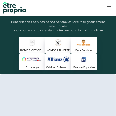
Bénéficiez des services de nos partenaires locaux soigneusement
sélectionnés
pour vous accompagner dans votre parcours d'achat immobilier
HOME & OFFICE CONCEPT
NOMOS UNIVERSE
Pack Services
Cozynergy
Cabinet Buisson Talansier
Banque Populaire