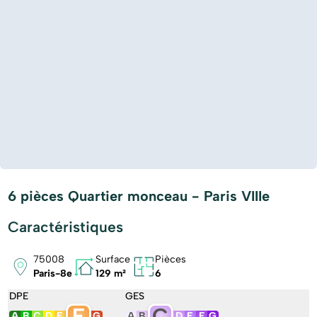
6 pièces Quartier monceau - Paris VIIIe
Caractéristiques
75008
Surface
Pièces
Paris-8e
129 m²
6
DPE
GES
F
C
A
B
C
D
E
G
A
B
D
E
F
G