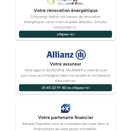
Votre rénovation énergétique
Cozynergy réalise vos travaux de rénovation
énergétique, clé en main et aides déduites. Simulez
votre projet ici :
cliquez-ici
Votre assureur
Votre agence BUISSON & TALANSIER à votre écoute
pour vous accompagner dans vos projets et vos besoins
d'assurances.
01 40 22 97 40 ou cliquez-ici
Votre partenaire financier
Banque Populaire vous accompagne pas à pas dans le
financement de votre projet immobilier.