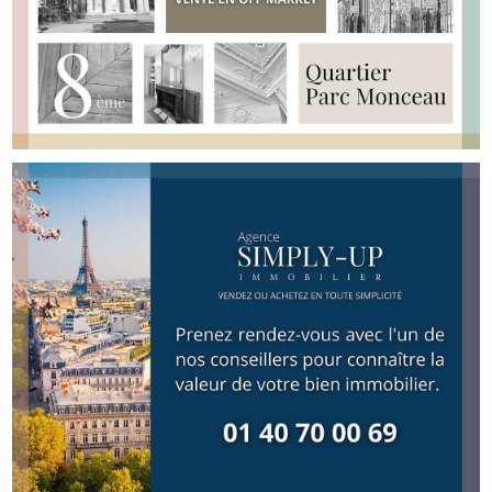
grande salle de bains ainsi que deux WC indépendants
complètent cet espace. Le fond de l'appartement permet
également d'envisager la création d'une suite parentale
avec chambre, salle de bains privative et dressing.
L'appartement séduit par ses volumes, son caractère
haussmannien et son potentiel d'aménagement. Une cave
en sous-sol complète ce bien. L'immeuble dispose
également d'un gardien. Charges mensuelles : 321 euros /
mois (chauffage individuel au gaz) Taxe foncière : 2 776
euros Le quartier du Parc Monceau compte parmi les
secteurs les plus recherchés de Paris. A proximité
immédiate du parc, il offre un environnement résidentiel
apprécié pour son calme, ses commerces de qualité et sa
vie de quartier. Le secteur permet également un accès
rapide aux grands axes parisiens et aux Champs-Élysées.
N'hésitez pas à nous contacter pour organiser une visite
et découvrir ce bien situé au coeur du 8? arrondissement