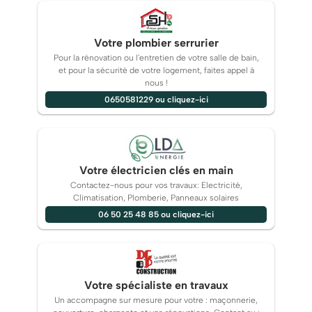
Votre plombier serrurier
Pour la rénovation ou l'entretien de votre salle de bain,
et pour la sécurité de votre logement, faites appel à
nous !
0650581229 ou cliquez-ici
Votre électricien clés en main
Contactez-nous pour vos travaux: Electricité,
Climatisation, Plomberie, Panneaux solaires
06 50 25 48 85 ou cliquez-ici
Votre spécialiste en travaux
Un accompagne sur mesure pour votre : maçonnerie,