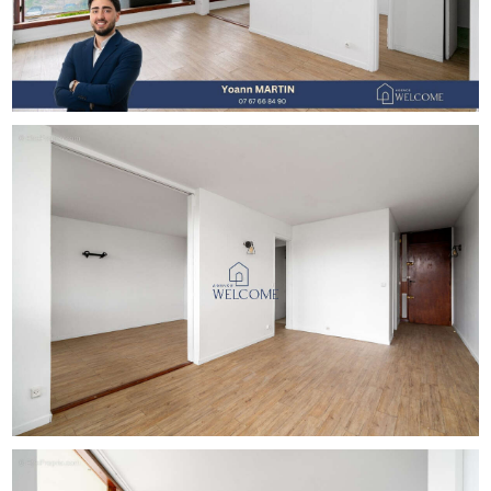
Le bien bénéficie d'un fort potentiel après travaux de
rafraîchissement, idéal pour un premier achat, un pied-à-
terre ou un investissement locatif.
La résidence, reconnue pour son architecture singulière
et son emplacement privilégié, offre un cadre de vie
agréable à quelques minutes du centre-ville, des
transports et des espaces verts.
Pour toutes informations complémentaires, contactez-
moi au O7 67 66 84 90
Honoraires à la charge du vendeur. Dans une copropriété
de 171 lots. Aucune procédure n'est en cours. Classe
énergie D, Classe climat D Montant estimé des dépenses
annuelles d'énergie pour un usage standard : entre
630.00  et 910.00  sur les années 2021, 2022 et 2023
(abonnements compris). Les informations sur les risques