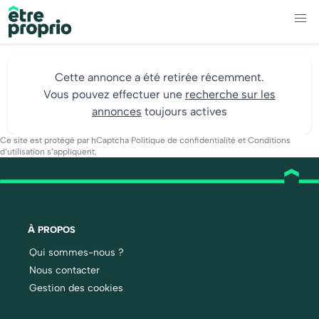
Cette annonce a été retirée récemment.
Vous pouvez effectuer une
recherche sur les
annonces
toujours actives
Ce site est protégé par hCaptcha
Politique de confidentialité
et
Conditions
d’utilisation
s’appliquent.
À PROPOS
Qui sommes-nous ?
Nous contacter
Gestion des cookies