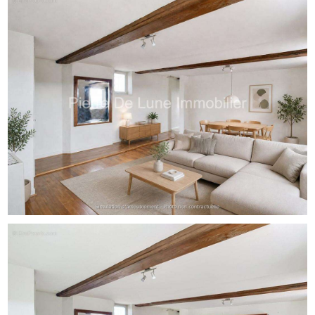
Barbara Dalléry – Agent commercial (EI) RSAC de Lyon
4953418551
Tél. : [Coordonnées masquées]
Mail : [Coordonnées masquées]