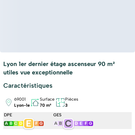
Lyon 1er dernier étage ascenseur 90 m²
utiles vue exceptionnelle
Caractéristiques
69001
Surface
Pièces
Lyon-1e
70 m²
3
DPE
GES
E
C
A
B
C
D
F
G
A
B
D
E
F
G