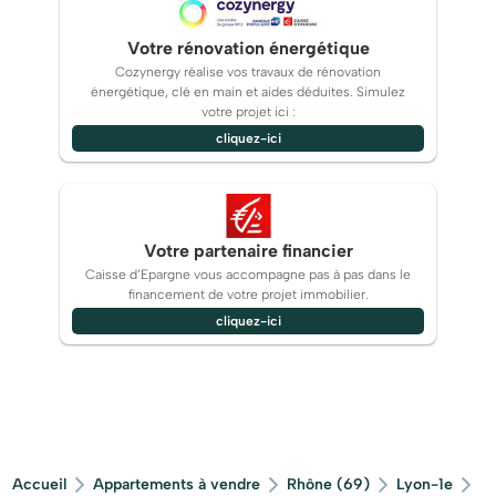
Votre rénovation énergétique
Cozynergy réalise vos travaux de rénovation
énergétique, clé en main et aides déduites. Simulez
votre projet ici :
cliquez-ici
Votre partenaire financier
Caisse d’Epargne vous accompagne pas à pas dans le
financement de votre projet immobilier.
cliquez-ici
Accueil
Appartements à vendre
Rhône (69)
Lyon-1e