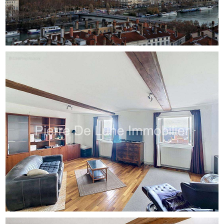
Il se compose d'une cuisine aménagée, d'un séjour
lumineux, d'une chambre, le tout bénéficiant d'une vue
remarquable et d'une salle d'eau ainsi que d'un WC
indépendant.
Quelques travaux de rafraîchissement permettront à
chacun de personnaliser ce bien selon ses goûts tout en
profitant immédiatement de sa vue exceptionnelle et de
son potentiel d'aménagement.
À seulement 100 mètres de l'appartement, il est
également possible d'acquérir un garage fermé sécurisé
(box 4.95 X 2.85) en supplément au prix de 35 000 €.
Pour toute information complémentaire ou demande de
visite :