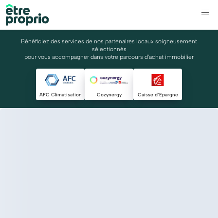
Bénéficiez des services de nos partenaires locaux soigneusement
sélectionnés
pour vous accompagner dans votre parcours d'achat immobilier
AFC Climatisation
Cozynergy
Caisse d’Epargne