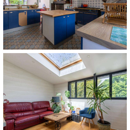
également présents sur la propriété.
La maison bénéficie par ailleurs d'équipements récents
contribuant à son confort quotidien : pompe à chaleur
air/eau, chauffe-eau thermodynamique et menuiseries
double vitrage. Son classement énergétique en catégorie
C constitue un véritable atout pour une bâtisse de
caractère de cette époque.
Une propriété familiale offrant volumes, cachet et qualité
de vie, dans un environnement recherché à seulement
quelques minutes de Nantes.
Caractéristiques techniques
- Taxe foncière : 2 264 €
- DPE : C
- Mode de chauffage : pompe à chaleur