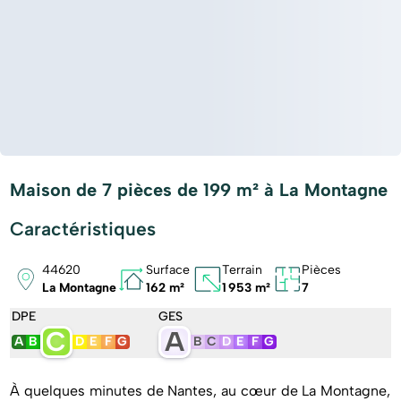
Maison de 7 pièces de 199 m² à La Montagne
Caractéristiques
44620
Surface
Terrain
Pièces
La Montagne
162 m²
1 953 m²
7
DPE
GES
C
A
A
B
D
E
F
G
B
C
D
E
F
G
À quelques minutes de Nantes, au cœur de La Montagne,