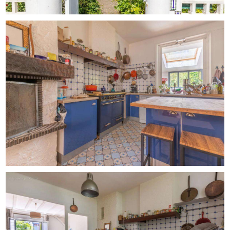
L'étage est consacré à l'espace nuit avec quatre
chambres supplémentaires, une salle d'eau et des
sanitaires. Cette configuration permet d'accueillir
confortablement une grande famille ou de disposer de
plusieurs espaces dédiés au télétravail.
En rez-de-jardin, une vaste pièce aménagée d'environ 40
m² ouvre de nombreuses possibilités : salle de jeux,
espace loisirs, salle cinéma ou activité indépendante
selon les besoins de chacun. Une buanderie et un atelier
viennent compléter les prestations.
À l'extérieur, la piscine chauffée, la terrasse et les
différents espaces du jardin composent un ensemble
particulièrement agréable à vivre. Un garage indépendant
ainsi que plusieurs possibilités de stationnement sont