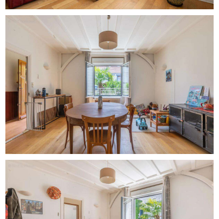
- Distribution de l'eau chaude : chauffage central
Mentions légales :
Les informations présentées dans cette annonce ont été
réunies avec soin par Zefir à partir des éléments
disponibles au moment de sa mise en ligne. Elles sont
fournies à titre indicatif et complètent, sans s'y substituer,
les diagnostics réglementaires ainsi que les vérifications
techniques et administratives habituelles liées à une
acquisition immobilière. Pour toute information officielle
concernant les risques naturels, miniers ou
technologiques, il est recommandé de consulter le
service Géorisques. Zefir accompagne les acquéreurs
tout au long de leur projet avec transparence et rigueur,
et reste disponible pour apporter des précisions sur le
bien ou sur les démarches à entreprendre. Pour toute