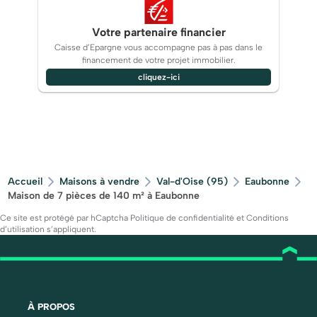
Votre partenaire financier
Caisse d’Epargne vous accompagne pas à pas dans le
financement de votre projet immobilier.
cliquez-ici
Accueil
Maisons à vendre
Val-d'Oise (95)
Eaubonne
Maison de 7 pièces de 140 m² à Eaubonne
Ce site est protégé par hCaptcha
Politique de confidentialité
et
Conditions
d’utilisation
s’appliquent.
À PROPOS