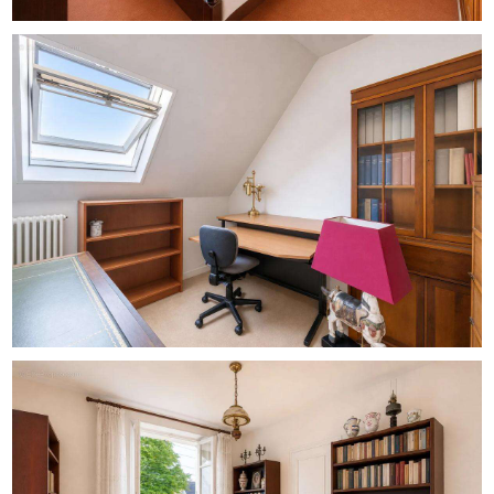
- Mode de chauffage : individuel au gaz
- Mode de distribution de l'eau chaude : chaudière
Mentions légales :
Les informations présentées dans cette annonce ont été
préparées par Zefir à partir des éléments communiqués
au moment de sa mise en ligne. Elles sont fournies à titre
indicatif et viennent en complément des diagnostics
réglementaires obligatoires ainsi que des vérifications
techniques et administratives qui accompagnent toute
transaction immobilière, comme les règles d'urbanisme
ou les documents cadastraux. Pour obtenir les données
officielles relatives aux risques naturels, miniers ou
technologiques, nous vous invitons à consulter le site
Géorisques. Zefir a pour objectif de vous accompagner
avec sérieux et transparence à chaque étape de votre