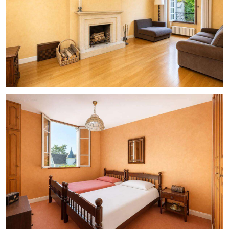
L'école élémentaire publique Jean Macé se trouve à
environ 400 m, tout comme l'École élémentaire
intercommunale Jean Jaurès Ermont - Eaubonne à
environ 400 m également, offrant un environnement
pratique pour les familles. Côté nature, le Parc du Castel
est à environ 500 m, le Parc des Mézières à environ 500
m, tandis que le Square Michel Mourre est situé à environ
700 m. Les propriétaires d'animaux apprécieront la
présence du Parc canin Jacquet et du Parc canin
Ermont/Eaubonne, chacun à environ 600 m. Pour les
déplacements, la gare Ermont - Eaubonne se trouve à
environ 700 m, permettant de rejoindre facilement les
communes alentours et la région parisienne.
Caractéristiques techniques
- Taxe foncière : 1502 €
- DPE : F