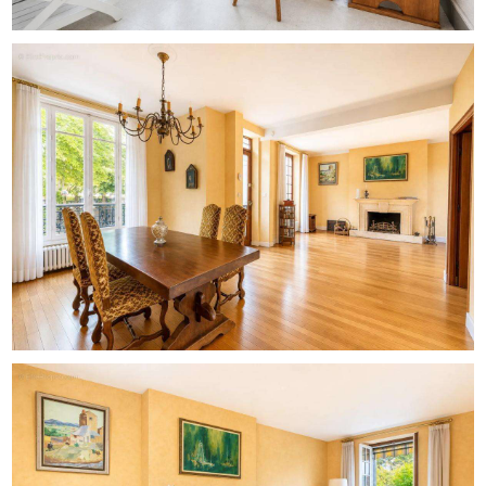
d'installer facilement un espace de travail à domicile. La
présence de placards intégrés facilite le rangement et
optimise les volumes.
Les espaces annexes complètent l'ensemble avec une
vraie valeur d'usage : une cave d'environ 50 m2, une
buanderie pratique au quotidien et un stationnement
extérieur sur la parcelle, avec place de parking. Le
chauffage individuel au gaz, l'eau chaude produite par
chaudière et la fibre optique participent au confort de vie
actuel. L'ensemble se situe dans un quartier recherché
d'Eaubonne, apprécié pour son cadre résidentiel et
l'agrément de ses rues, tout en restant proche des
commodités.
À proximité immédiate, plusieurs établissements
scolaires et espaces verts renforcent l'attrait du secteur.