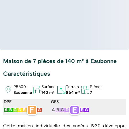
Maison de 7 pièces de 140 m² à Eaubonne
Caractéristiques
95600
Surface
Terrain
Pièces
Eaubonne
140 m²
864 m²
7
DPE
GES
F
E
A
B
C
D
E
G
A
B
C
D
F
G
Cette maison individuelle des années 1930 développe