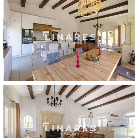
harmonieusement les pièces de vie et offrent différentes
ambiances, entre repas d’été, instants de repos et soirées
conviviales. La piscine chauffée, idéalement exposée plein
sud, s’intègre parfaitement dans ce décor naturel
préservé, sans aucun vis-à-vis. Un potager et un verger
viennent enrichir cet écrin de verdure, tandis qu’un forage
apporte un confort d’usage supplémentaire pour
l’entretien du jardin.
Alliance rare entre pierre, élégance et sérénité, cette
propriété incarne un art de vivre tourné vers la nature et la
douceur du quotidien.
DL/Contact Cassandra Malecot : [Coordonnées
masquées]
Attestation collaborateur ADC131[Coordonnées
masquées]2196