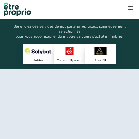
Bénéficiez des services de nos partenaires locaux soigneusement
sélectionnés
pour vous accompagner dans votre parcours d'achat immobilier
Solybat
Caisse d’Epargne
Assur'13