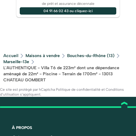
de prêt et assurance décennale
04 91 66 02 43 ou cliquez-ici
Accueil
Maisons à vendre
Bouches-du-Rhône (13)
Marseille-13e
L'AUTHENTIQUE - Villa T6 de 223m² dont une dépendance
aménagé de 22m² - Piscine - Terrain de 1700m² - 13013
CHATEAU GOMBERT
Ce site est protégé par hCaptcha
Politique de confidentialité
et
Conditions
d’utilisation
s’appliquent.
À PROPOS