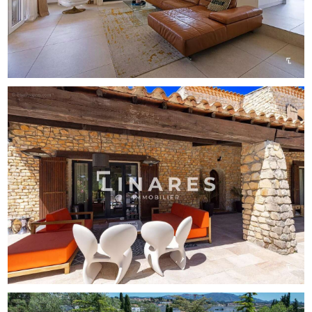
RCP 7953190/S17671119
- Bien non soumis au régime de la copropriété
- Taxe foncière : 6600€/an
- Honoraires inclus à la charge du vendeur
- Classe énergie B et classe climat A
- Montant moyen estimé des dépenses annuelles
d’énergie pour un usage standard basés sur les prix de
l’énergie de 2021 : entre 1310€ et 1860€
- Les informations sur les risques auxquels ce bien est
exposé sont disponibles sur le site Géorisques :
www.georisques.gouv.fr
Villa à vendre 13013 - T6 de 223m² dont un studio
aménagé de 22m² - Piscine - Terrain de 1700m² - 13013
CHATEAU GOMBERT