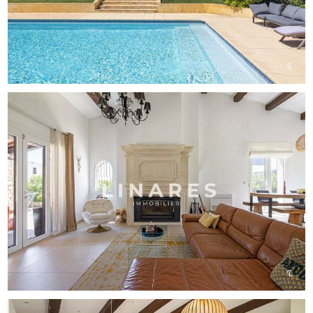
suite parentale avec salle d’eau et dressing, pour un
confort de plain-pied. Une buanderie, un cellier et des
toilettes indépendantes complètent ce niveau.
À l’étage, la partie nuit propose quatre chambres aux
volumes harmonieux, dont une suite parentale avec salle
d’eau privative et dressing, ainsi qu’une salle d’eau
supplémentaire et de nombreux rangements.
Un studio indépendant de 22m², comprenant cuisine
équipée, séjour et salle d’eau, ouvre la porte à de
multiples usages : accueil, télétravail ou rendement
locatif.
À l’extérieur, le jardin soigneusement paysager déploie de
vastes zones arborées, véritables invitations à la détente
et au partage. De larges terrasses prolongent