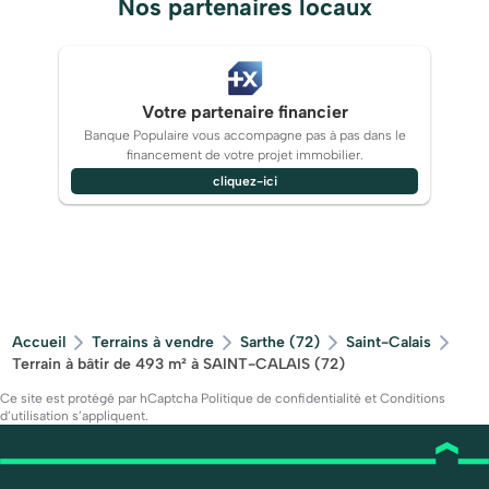
Nos partenaires locaux
Votre partenaire financier
Banque Populaire vous accompagne pas à pas dans le
financement de votre projet immobilier.
cliquez-ici
Accueil
Terrains à vendre
Sarthe (72)
Saint-Calais
Terrain à bâtir de 493 m² à SAINT-CALAIS (72)
Ce site est protégé par hCaptcha
Politique de confidentialité
et
Conditions
d’utilisation
s’appliquent.