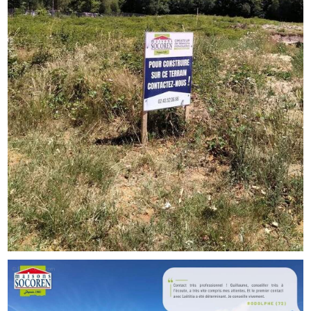
Terrain hors frais de notaires. Offre sous réserve de
disponibilité par notre partenaire foncier. Photo(s) non
contractuelle(s).
terrain viabilisé
Cette annonce a été créée et diffusée avec le logiciel
VITAHOME.