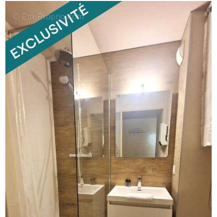
exposé sont disponibles sur le site Géorisques :
www.georisques.gouv.fr
Prix de vente : 117 000 ¤
Honoraires charge vendeur
Contactez votre conseiller SAFTI : Caroline CHAMPETIER,
Tél. : [Coordonnées masquées], E-mail : [Coordonnées
masquées] - EI - Agent commercial immatriculé au RSAC
de LYON sous le numéro 819 388 356.Informations LOI
ALUR : Soumis au régime de copropriété. Nombre de lots :
105. Quote part annuelle(moyenne) : 656 euros.
Honoraires charge vendeur. (gedeon_26118_33337533)