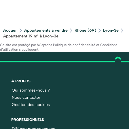
Accueil
Appartements à vendre
Rhône (69)
Lyon-3e
Appartement 19 m² à Lyon-3e
Ce site est protégé par hCaptcha
Politique de confidentialité
et
Conditions
d’utilisation
s’appliquent.
À PROPOS
Qui sommes-nous ?
Nous contacter
Gestion des cookies
PROFESSIONNELS
Diffuser mes annonces