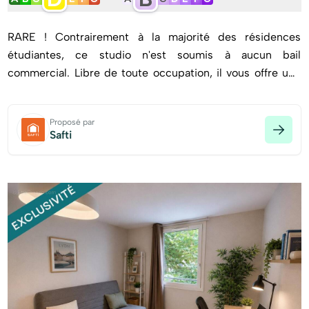
RARE ! Contrairement à la majorité des résidences
étudiantes, ce studio n'est soumis à aucun bail
commercial. Libre de toute occupation, il vous offre une
totale liberté d'exploitation : location étudiante, meublée
classique ou résidence principale.
Proposé par
Safti
À deux pas de la gare Part-Dieu, du métro Garibaldi et
autres transports et avec un accès rapide aux écoles
supérieures et aux universités, ce studio de 18,5 m², situé
au 1er étage avec ascenseur d'une résidence de 1995
entretenue, est en excellent état. Il comprend une cuisine
équipée ouverte sur une agréable pièce de vie, une salle
d'eau avec WC et bénéficie d'une vue arborée, au calme.
Un investissement rare dans un secteur à forte demande
locative.
La résidence propose un stationnement libre en sous-sol