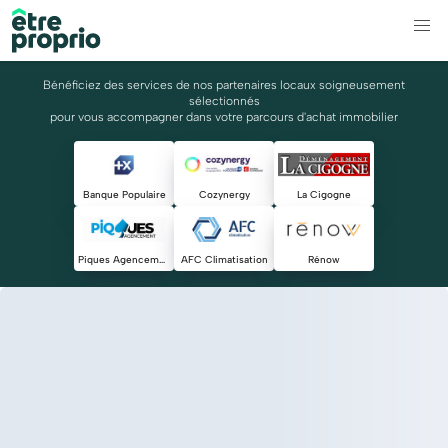
Bénéficiez des services de nos partenaires locaux soigneusement
sélectionnés
pour vous accompagner dans votre parcours d'achat immobilier
Banque Populaire
Cozynergy
La Cigogne
Piques Agencement
AFC Climatisation
Rénow