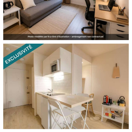
sécurisé.
Les + du bien :
- Résidence étudiante sans bail commercial, libre de
toute occupation
- Excellent état
- Vue sur cour arborée, au calme
- Cuisine équipée
Le bien comprend 1 lot, et il est situé dans une
copropriété de 105 lots (les charges courantes annuelles
moyennes de copropriété sont de 656 ¤ et le syndicat
des copropriétaires ne fait pas l'objet d'une procédure
citée à l'article L. 721-1 du code de la construction et de
l'habitation).
Les informations sur les risques auxquels ce bien est