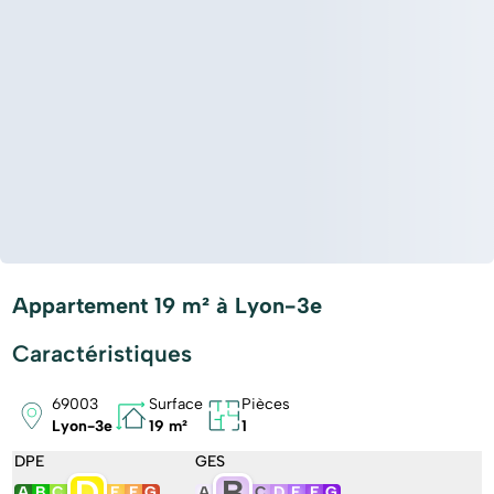
Appartement 19 m² à Lyon-3e
Caractéristiques
69003
Surface
Pièces
Lyon-3e
19 m²
1
DPE
GES
D
B
A
B
C
E
F
G
A
C
D
E
F
G