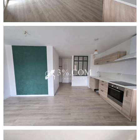
salle de bain avec baignoire, vasque et emplacement pour
lave-linge.
Les plus : Une place de parking extérieure privative
complète ce bien.
Localisation stratégique :
Idéalement situé à proximité immédiate de la gare de
Loos-lez-Lille, des commerces, des écoles et des accès
autoroutiers. La proximité immédiate avec le CHR de Lille
en fait une opportunité rare à fort potentiel locatif
(étudiants en médecine, personnel hospitalier) ou un
premier achat serein.
Données financières et techniques :
Prix FAI : 149 900 EUR (Prix hors honoraires : 143 900 EUR