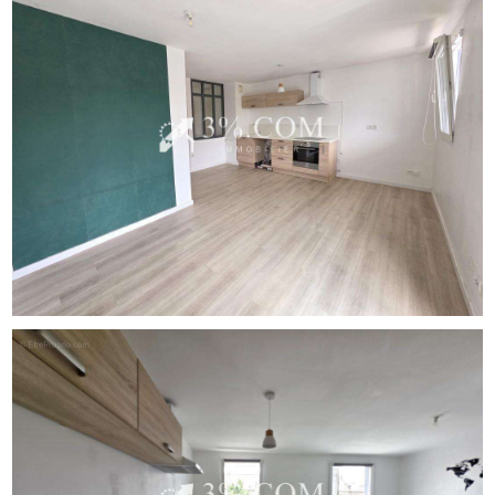
/ Honoraires forfaitaires de 6 000 EUR TTC à la charge de
l'acquéreur).
Charges de copropriété : 130 EUR / mois (incluant eau
chaude/froide, chauffage et fonds ALUR).
Taxe foncière : 754 EUR.
Performances énergétiques : DPE Classe C (Faible
consommation). Estimation des coûts annuels : entre 600
EUR et 880 EUR (année de référence 2023).
Une visite s'impose !
Contactez Thibaud Brillouet, agent commercial en
immobilier (RSAC Lille 2016AC00067)
[Coordonnées masquées] / [Coordonnées masquées]
Les informations sur les risques auxquels ce bien est
exposé sont disponibles sur le site Géorisques :
www.georisques.gouv.fr - Annonce rédigée et publiée par
un Agent Mandataire -