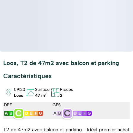
Loos, T2 de 47m2 avec balcon et parking
Caractéristiques
59120
Surface
Pièces
Loos
47 m²
2
DPE
GES
C
C
A
B
D
E
F
G
A
B
D
E
F
G
T2 de 47m2 avec balcon et parking - Idéal premier achat