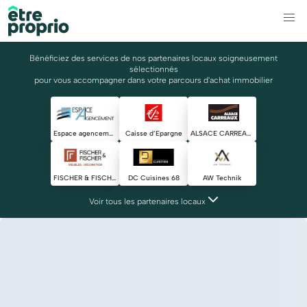
Bénéficiez des services de nos partenaires locaux soigneusement
sélectionnés
pour vous accompagner dans votre parcours d'achat immobilier
Espace agencement
Caisse d’Epargne
ALSACE CARREAUX
FISCHER & FISCHER
DC Cuisines 68
AW Technik
Voir tous les partenaires locaux