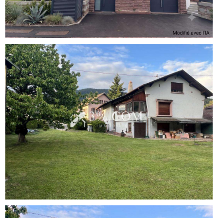
Cette maison est une page blanche idéale pour les
amoureux de la rénovation ou les investisseurs. Des
travaux de mise aux normes électriques, d'isolation
thermique et de rafraîchissement global sont à prévoir
pour optimiser son confort et sa performance
énergétique.
Note énergétique : Logement à consommation
énergétique excessive (Classe G).
Logistique & Contact
Ne manquez pas cette opportunité rare sur le secteur !
Pour planifier une visite ou obtenir plus de
renseignements, contactez-moi :
- Votre conseiller : Christophe - Agent Immobilier
- Téléphone : [Coordonnées masquées]
- Disponibilités : Du lundi au vendredi (8h30 - 18h00) et
le samedi (8h30 - 12h00).
Agence Immobilière du Centre-Alsace (AICE-immo)