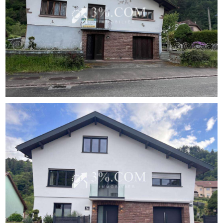
Au premier étage (Espace de vie) :
- Une cuisine avec une pièce attenante (idéale pour créer
un grand garde-manger ou ouvrir l'espace).
- Un salon-séjour lumineux.
- Une agréable véranda pour profiter des beaux jours.
- Une chambre (ou bureau pour le télétravail).
- Une salle de bain et un WC séparé.
Au deuxième étage (Espace nuit) :
- Un dégagement desservant 3 belles chambres.
- Un grenier aménageable offrant une opportunité unique
d'agrandissement (suite parentale, salle de jeux...).
Au sous-sol (Espaces techniques & rangements) :
- Une entrée, une buanderie, un cellier et un WC.
- Un garage privatif.
- Une grande cave, ancien atelier de tissage, chargée
d'histoire et idéale pour les passionnés de bricolage ou de
stockage.
Côté Technique & Rénovation