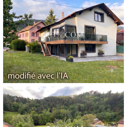
S.A.S Réseau national à honoraires réduits 3%.COM du
Centre-Alsace.
Siège social : Lièpvre Agence (vitrine) : 1 allée Georges
Charpak, 67600 Sélestat.
RCS de Colmar 881 229 173
Les informations sur les risques auxquels ce bien est
exposé sont disponibles sur le site
www.georisques.gouv.f
Prix : 198 000 EUR (Honoraires d'agence inclus)
- Annonce rédigée et publiée par un Agent Mandataire -