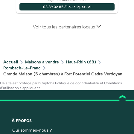
03 89 32 85 31 ou cliquez-ici
Voir tous les partenaires locaux
Accueil
Maisons à vendre
Haut-Rhin (68)
Rombach-Le-Franc
Grande Maison (5 chambres) à Fort Potentiel Cadre Verdoyan
Ce site est protégé par hCaptcha
Politique de confidentialité
et
Conditions
d’utilisation
s’appliquent.
À PROPOS
Qui sommes-nous ?