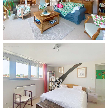
Deux places de parking sont également proposées en sus
du prix de vente !
La taxe foncière est de 2 190?
Les charges sont de 102 ? / mois
Pas de procédure en cours
Ne laissez pas passer cette opportunité. Pour plus d?
informations ou pour organiser une visite, contactez
Arthur Boulnois au o6 86 61 90 27.
Les informations sur les risques auxquels ce bien est
exposé sont disponibles sur le site Géorisques :