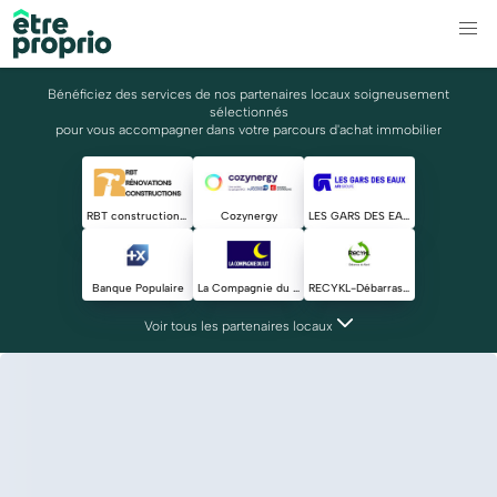
Bénéficiez des services de nos partenaires locaux soigneusement
sélectionnés
pour vous accompagner dans votre parcours d'achat immobilier
RBT constructions & rénovations tout corps d'état
Cozynergy
LES GARS DES EAUX
Banque Populaire
La Compagnie du Lit
RECYKL-Débarras du Nord
Voir tous les partenaires locaux