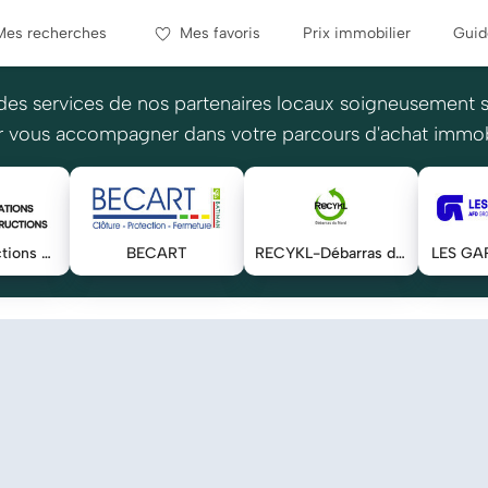
Mes recherches
Mes favoris
Prix immobilier
Guid
des services de nos partenaires locaux soigneusement 
 vous accompagner dans votre parcours d'achat immob
RBT constructions & rénovations tout corps d'état
BECART
RECYKL-Débarras du Nord
LES GA