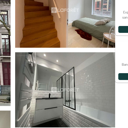
Exp
san
Ban