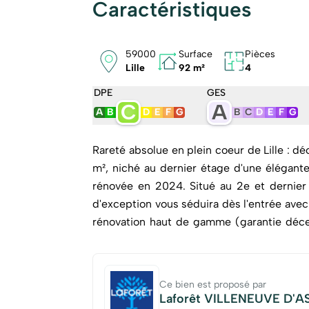
Caractéristiques
59000
Surface
Pièces
Lille
92 m²
4
DPE
GES
C
A
A
B
D
E
F
G
B
C
D
E
F
G
Rareté absolue en plein coeur de Lille : 
m², niché au dernier étage d'une élégan
rénovée en 2024. Situé au 2e et dernier étage d'une petite copropriété de standing, ce bien
d'exception vous séduira dès l'entrée avec
rénovation haut de gamme (garantie déce
avec rangements, d'une belle pièce de vie 
moderne aménagée et équipée, prolongée 
terrasse exposée Sud-Ouest. A l'étage, vous découvrirez trois chambres, dont une suite parentale
Ce bien est proposé par
avec dressing sur mesure et salle de bains
Laforêt VILLENEUVE D'