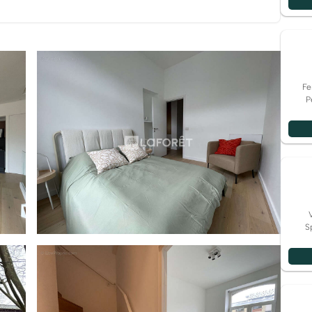
éparé complètent l'espace nuit. L'ensemble allie confort
tion, vous êtes idéalement
ues minutes à pied de la gare Lille Flandres, des
'Lille), et de nombreux établissements scolaires. Un
our sa qualité de vie. Un bien rare sur le
Fe
 contemporain. Contactez dès maintenant
P
 pour organiser une visite. honoraire charge vendeur
Copropriété de 9 lots (Pas de procédure en cours). Charges annuelles : 1800 euros.
S