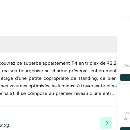
découvrez ce superbe appartement T4 en triplex de 92,2
Déco
te maison bourgeoise au charme préservé, entièrement
 ses volumes optimisés, sa luminosité traversante et sa
nnale). Il se compose au premier niveau d'une entrée
ouverte et baignée de lumière, accueillant une cuisine
par un salon-séjour donnant directement accès à une
RB
dans
 privative (baignoire, vasque). Une seconde salle d'eau
ASCQ