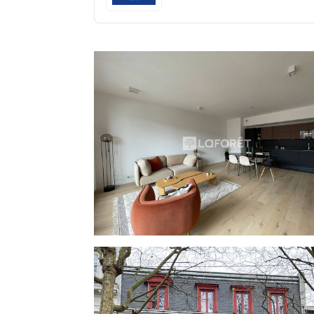
avec douche à l'italienne ainsi qu'un WC s
moderne, prestations de qualité et ambiance chaleureuse. Côté localisa
placé Boulevard de la Liberté, à quelq
commerces, des transports (bus, métro, V
emplacement de choix dans un quartier recherché p
secteur, à la croisée du cachet de l'ancien et du confort
Jean Philippe au [Coordonnées masquées]