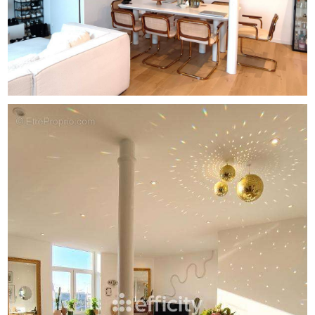
fibre pour répondre aux exigences numériques.
Cette résidence de 15 lots est idéalement située, proche
de la Catho, avec toutes les facilités, tant au niveau des
écoles, que des commerces et des transports en
commun. Le secteur est également très recherché pour
un investissement locatif.
Prix de vente : 282 000 EUROS HAI (Honoraires charge
acquéreur)
Contact : BENOIT DUPONT [Coordonnées masquées]
[Coordonnées masquées]
Les informations sur les risques auxquels ce bien est
exposé sont disponibles sur le site Georisque :
georisques. gouv. fr
Benoit DUPONT représentant de la SARL T.G.S. NORD
dont le siège social se situe 189 RUE NATIONALE -