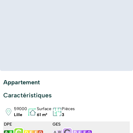
Appartement
Caractéristiques
59000
Surface
Pièces
Lille
61 m²
3
DPE
GES
C
C
A
B
D
E
F
G
A
B
D
E
F
G