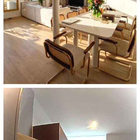
titulaire de la carte professionnelle CPI 59[Coordonnées
masquées]31 611 - CCI de GRAND LILLE le - immatriculée
au RCS de LILLE sous le n°525268918 - immatriculée au
Registre Spécial des Agents Commerciaux du Tribunal de
Commerce de Lille sous le n°525268918.
Siège social du mandant : effiCity, 48 avenue de Villiers -
75017 PARIS - Société par Actions Simplifiée, société au
capital de 132 373,05 euros, immatriculée au RCS Paris
497 617 746 et titulaire de la Carte professionnelle CPI
75[Coordonnées masquées]02 025 - CCI Paris IDF -
Caisse de Garantie : GALIAN Assurances 89 rue de la
Boétie 75008 Paris