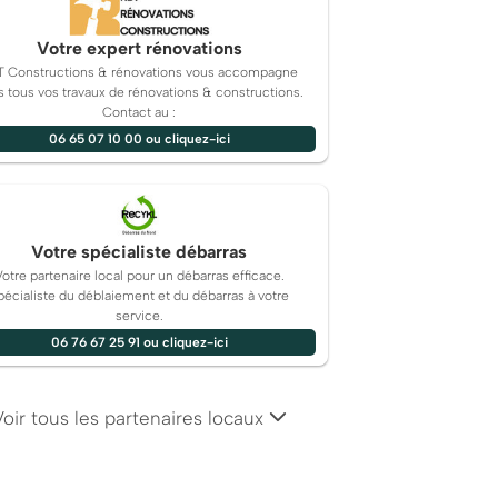
Votre expert rénovations
T Constructions & rénovations vous accompagne
 tous vos travaux de rénovations & constructions.
Contact au :
06 65 07 10 00 ou cliquez-ici
Votre spécialiste débarras
Votre partenaire local pour un débarras efficace.
pécialiste du déblaiement et du débarras à votre
service.
06 76 67 25 91 ou cliquez-ici
Voir tous les partenaires locaux