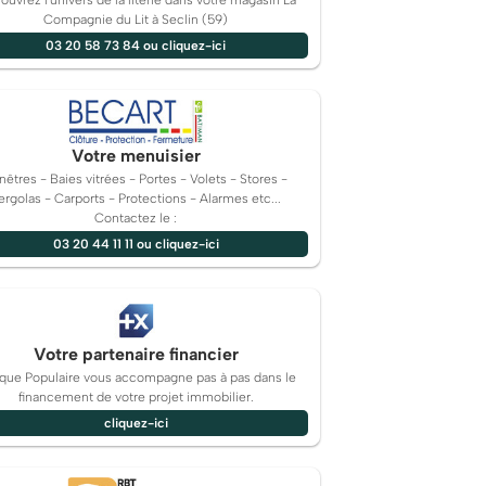
uvrez l'univers de la literie dans votre magasin La
Compagnie du Lit à Seclin (59)
03 20 58 73 84 ou cliquez-ici
Votre menuisier
nêtres - Baies vitrées - Portes - Volets - Stores -
ergolas - Carports - Protections - Alarmes etc...
Contactez le :
03 20 44 11 11 ou cliquez-ici
Votre partenaire financier
que Populaire vous accompagne pas à pas dans le
financement de votre projet immobilier.
cliquez-ici