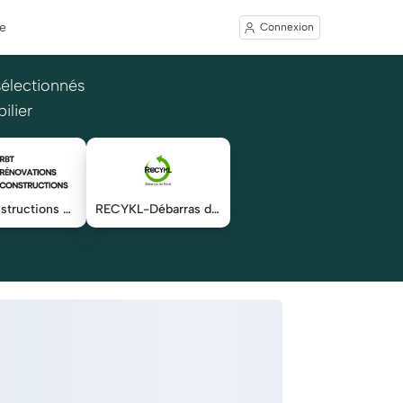
e
Connexion
sélectionnés
ilier
RBT constructions & rénovations tout corps d'état
RECYKL-Débarras du Nord