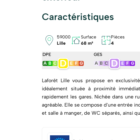
Caractéristiques
59000
Surface
Pièces
Lille
68 m²
4
DPE
GES
D
D
A
B
C
E
F
G
A
B
C
E
F
G
Laforêt Lille vous propose en exclusivi
idéalement située à proximité immédia
rapidement les gares. Nichée dans une ru
agréable. Elle se compose d'une entrée indépendante, d'une belle pièce de vie comprenant salon
et salle à manger, de WC séparés, ainsi qu
Aux étages, vous découvrirez trois chamb
WC. Ce bien est idéal pour un premier achat ou pour un investissement locatif, notamment en
colocation. Une opportunité à ne pas ma