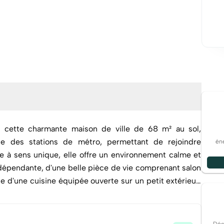
té cette charmante maison de ville de 68 m² au sol,
te des stations de métro, permettant de rejoindre
éne
e à sens unique, elle offre un environnement calme et
e d'une cuisine équipée ouverte sur un petit extérieur.
res confortables ainsi qu'une grande salle d'eau avec
nquer. Contactez-nous dès aujourd'hui pour organiser