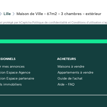
Lille
Maison de Ville - 67m2 - 3 chambres - extérieur
est protégé par hCaptcha
Politique de confidentialité
et
Conditions d’utilisation
s’ap
SIONNELS
ACHETEURS
er mes annonces
Maisons à vendre
ion Espace Agence
Appartements à vendre
ion Espace partenaire
Guide de l'achat
ls immobiliers
Aide - FAQ