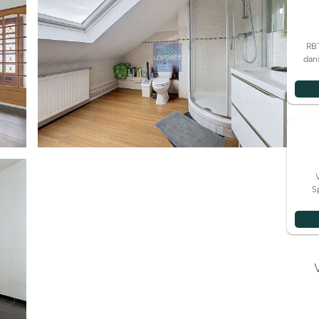
RB
dans
S