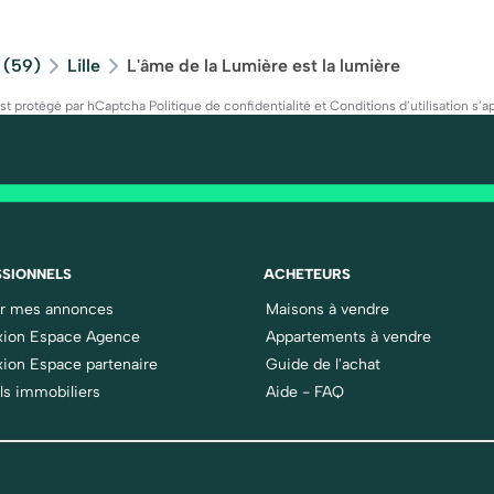
 (59)
Lille
L'âme de la Lumière est la lumière
est protégé par hCaptcha
Politique de confidentialité
et
Conditions d’utilisation
s’ap
SIONNELS
ACHETEURS
er mes annonces
Maisons à vendre
ion Espace Agence
Appartements à vendre
ion Espace partenaire
Guide de l'achat
ls immobiliers
Aide - FAQ