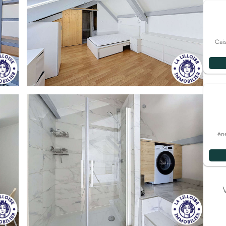
Cai
éne