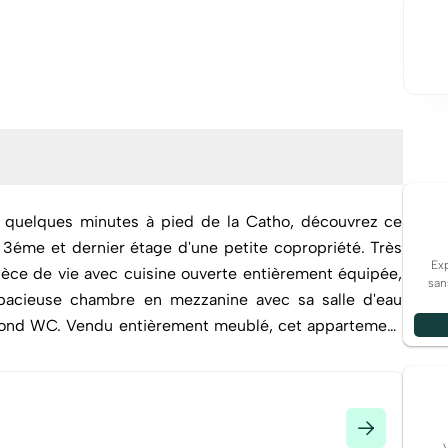
quelques minutes à pied de la Catho, découvrez ce
me et dernier étage d'une petite copropriété. Très
Exp
ièce de vie avec cuisine ouverte entièrement équipée,
san
pacieuse chambre en mezzanine avec sa salle d'eau
 cet appartement
 accueillir ses futurs occupants sans travaux. (5.45 %
 Copropriété de 9 lots - dont 9 lots habitation. (Pas de
procédure en cours). Charges annuelles : 550 euros.