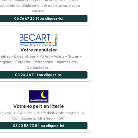
Votre partenaire local pour un débarras efficace.
pécialiste du déblaiement et du débarras à votre
service.
06 76 67 25 91 ou cliquez-ici
Votre menuisier
nêtres - Baies vitrées - Portes - Volets - Stores -
ergolas - Carports - Protections - Alarmes etc...
Contactez le :
03 20 44 11 11 ou cliquez-ici
Votre expert en literie
uvrez l'univers de la literie dans votre magasin La
Compagnie du Lit à Seclin (59)
03 20 58 73 84 ou cliquez-ici