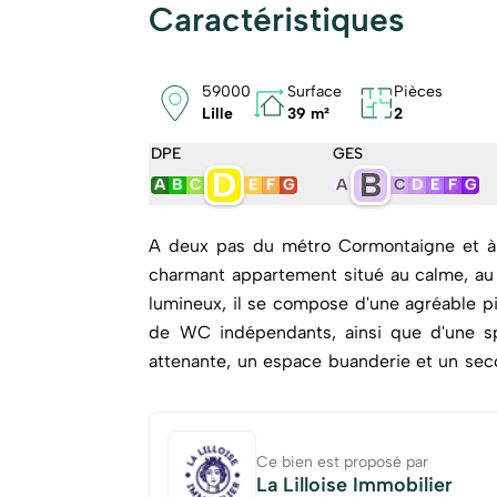
Caractéristiques
59000
Surface
Pièces
Lille
39 m²
2
DPE
GES
D
B
A
B
C
E
F
G
A
C
D
E
F
G
A deux pas du métro Cormontaigne et à 
charmant appartement situé au calme, au 3é
lumineux, il se compose d'une agréable p
de WC indépendants, ainsi que d'une s
attenante, un espace buanderie et un second WC. Vendu entièrement meublé,
offre de belles prestations et est prêt à
honoraires TTC à la charge de l'acquéreur.)
Ce bien est proposé par
La Lilloise Immobilier