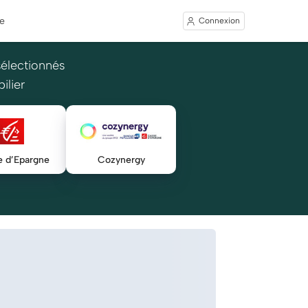
e
Connexion
sélectionnés
ilier
e d’Epargne
Cozynergy