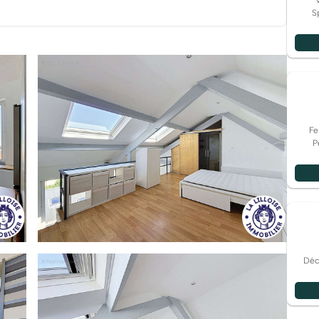
S
Fe
P
Déco