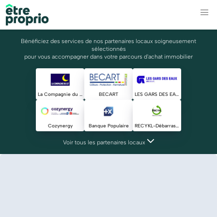
Bénéficiez des services de nos partenaires locaux soigneusement
sélectionnés
pour vous accompagner dans votre parcours d'achat immobilier
La Compagnie du Lit
BECART
LES GARS DES EAUX
Cozynergy
Banque Populaire
RECYKL-Débarras du Nord
Voir tous les partenaires locaux