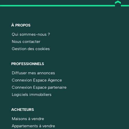
le site Géorisques : georisques.gouv.fr.
Votre conseiller : Christophe CHARLET-SIX
Agent commercial (Entreprise individuelle)
À PROPOS
RSAC 504 513 409 - Lille métropole
Qui sommes-nous ?
RCP Bezley MA035A20ANPM/O2
Nous contacter
Gestion des cookies
PROFESSIONNELS
Diffuser mes annonces
Connexion Espace Agence
Connexion Espace partenaire
Logiciels immobiliers
ACHETEURS
Maisons à vendre
Appartements à vendre