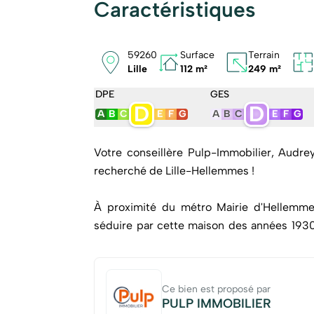
Caractéristiques
59260
Surface
Terrain
Lille
112 m²
249 m²
DPE
GES
D
D
A
B
C
E
F
G
A
B
C
E
F
G
Votre conseillère Pulp-Immobilier, Audre
recherché de Lille-Hellemmes !
À proximité du métro Mairie d'Hellemme
séduire par cette maison des années 1930 
beaux volumes avec une rénovation énergét
électricité mise aux normes, menuiseries 
Ce bien est proposé par
Dès l'entrée, un hall accueillant vous m
PULP IMMOBILIER