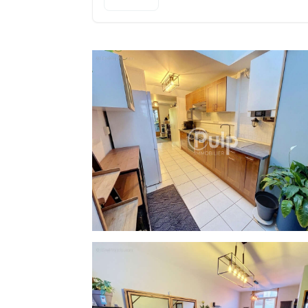
ouverte et fluide.
Dans la continuité, la cuisine offrant une vu
Une salle d'eau et un Wc complètent ce R
À l'étage, l'espace nuit se compose de d
(11 m² et 15 m²), ainsi que deux autres c
Côté extérieur, vous découvrirez une magni
très fleuri parfaitement exposé (Sud-Est), u
Ce bien vous intéresse, contactez rapide
Nous avons hâte de découvrir votre projet.
Vous êtes propriétaires ?! Nous vous offron