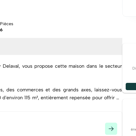
Pièces
6
y Delaval, vous propose cette maison dans le secteur
Di
s, des commerces et des grands axes, laissez-vous
d'environ 115 m², entièrement repensée pour offrir de
ique et techniques (isolation intérieur et extérieur,
changées).
ène vers une vaste pièce de vie parquetée totalement
éne