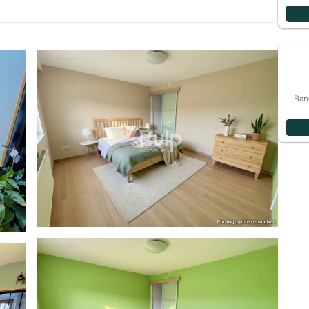
e sur jardin.
ez-de-chaussée.
eux grandes chambres lumineuses de belles dimensions
hambres au second niveau de même dimension.
Ban
fique terrasse avec pergola et un beau jardin arboré et
n véritable luxe en plein cœur de la ville.
ment votre agence locale PULP-IMMOBILIER.
s l'estimation de votre bien.