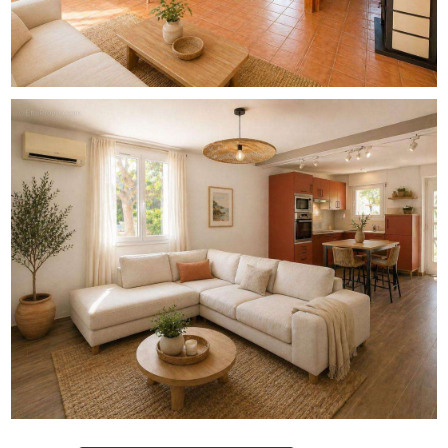
Volumes généreux
Extérieurs rares sur le secteur
Puits permettant d'optimiser l'usage de l'eau pour la
piscine
**Une visite s'impose pour se projeter pleinement dans le
potentiel de cette maison et de ses deux
appartements.**
La présente annonce immobilière a été rédigée sous la
responsabilité éditoriale de Mr Grégory MANUEL D.C,
agent commercial (EI enregistrée au tribunal de
commerce de Montpellier sous le numéro RSAC
791126337)
Référence agence : 15000