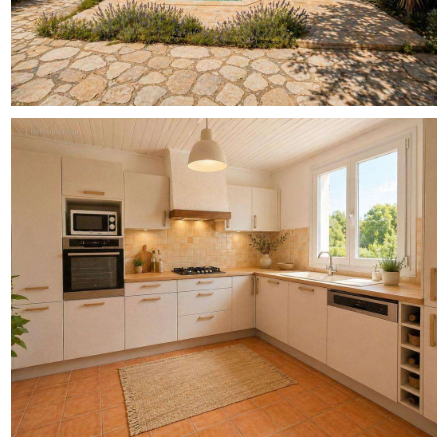
actuellement de deux logements, chacun disposant de
ses propres espaces de vie.
**Rez-de-chaussée :**
Séjour avec cuisine
2 chambres
Salle d'eau
WC séparés
Accès direct au grand garage
Accès à un atelier spacieux situé à l'arrière
**À l'étage :**
Grand séjour lumineux
Cuisine séparée
3 chambres