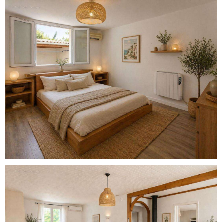
Salle d'eau
WC séparés
**Extérieurs & annexes**
Grand terrain exploitable
Belle piscine
Pool house
Puits pouvant alimenter la piscine
Grand garage
Atelier indépendant, idéal pour artisan, stockage ou projet
annexe
**Caractéristiques techniques**
Double vitrage sur l'ensemble de la maison
Climatisation réversible