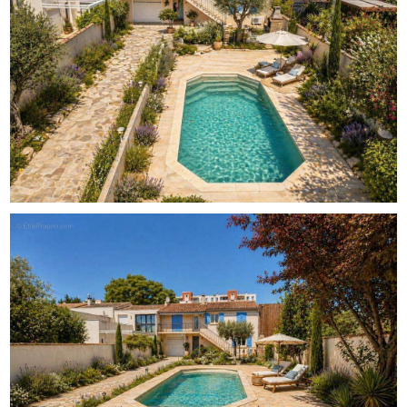
travaux.
Des travaux d'aménagement sont à prévoir, mais le bien
dispose d'un **fort potentiel de transformation** grâce à
ses volumes, son terrain, ses annexes et sa configuration
déjà divisée.
**Emplacement privilégié – Quartier des Aubes**
Située au calme, dans un environnement agréable et
recherché, à proximité du centre-ville, des commerces et
des transports.
**Une maison composée de deux appartements
indépendants**
D'une surface totale de **147,75 m²**, édifiée sur une
parcelle de **487 m²**, la maison se compose