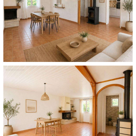
**Pour quels projets ?**
**Famille** : possibilité de réunir les deux niveaux pour
créer une grande maison familiale
**Investisseur** : deux appartements déjà distincts, avec
un potentiel locatif intéressant
**Artisan / profession libérale** : atelier, garage et
volumes exploitables
**Marchand de biens** : fort potentiel de valorisation
après rénovation
**Pourquoi ce bien est une opportunité ?**
Secteur très recherché
Deux logements distincts déjà existants
Gros potentiel d'aménagement