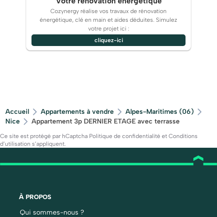
Votre rénovation énergétique
Cozynergy réalise vos travaux de rénovation
énergétique, clé en main et aides déduites. Simulez
votre projet ici :
cliquez-ici
Accueil
Appartements à vendre
Alpes-Maritimes (06)
Nice
Appartement 3p DERNIER ETAGE avec terrasse
Ce site est protégé par hCaptcha
Politique de confidentialité
et
Conditions
d’utilisation
s’appliquent.
À PROPOS
Qui sommes-nous ?