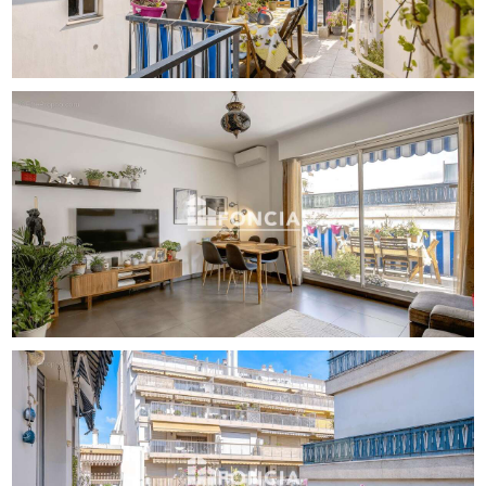
[Coordonnées masquées] - [Coordonnées masquées]
RSAC n°850 530 460 à Nice
FONCIA Nice
4 bis Place Massena - 06000 Nice - CPI74[Coordonnées
masquées]12160