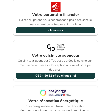
Votre partenaire financier
Caisse d’Epargne vous accompagne pas à pas dans le
financement de votre projet immobilier.
cliquez-ici
Votre cuisiniste agenceur
Cuisiniste & agenceur à Toulouse : créez la cuisine sur-
mesure de vos rêves. Conception unique et pose par
des pros !
05 34 66 32 67 ou cliquez-ici
Votre rénovation énergétique
Cozynergy réalise vos travaux de rénovation
énergétique, clé en main et aides déduites. Simulez