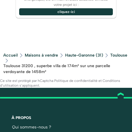
votre projet ici :
cliquez-ici
Accueil
Maisons à vendre
Haute-Garonne (31)
Toulouse
Toulouse 31200 , superbe villa de 174m² sur une parcelle
verdoyante de 1458m²
Ce site est protégé par hCaptcha
Politique de confidentialité
et
Conditions
d’utilisation
s’appliquent.
À PROPOS
Qui sommes-nous ?