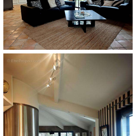
Toulouse.C ' est un coup de cœur assuré !!N ' hésitez plus
a programmer une visite .
Les informations sur les risques auxquels ce bien est
exposé sont disponibles sur le site Géorisques :
www.georisques.gouv.fr
Prix de vente : 478 000 €
Honoraires charge vendeur
Contactez votre consultant megAgence : Agnès
REVIGNAS, Tél. : [Coordonnées masquées], E-mail :
[Coordonnées masquées] - EI - Agent commercial
immatriculé au RSAC de MONTAUBAN sous le numéro
477 532 733