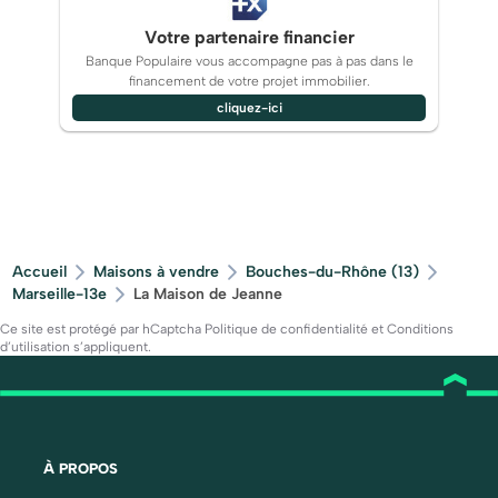
Votre partenaire financier
Banque Populaire vous accompagne pas à pas dans le
financement de votre projet immobilier.
cliquez-ici
Accueil
Maisons à vendre
Bouches-du-Rhône (13)
Marseille-13e
La Maison de Jeanne
Ce site est protégé par hCaptcha
Politique de confidentialité
et
Conditions
d’utilisation
s’appliquent.
À PROPOS