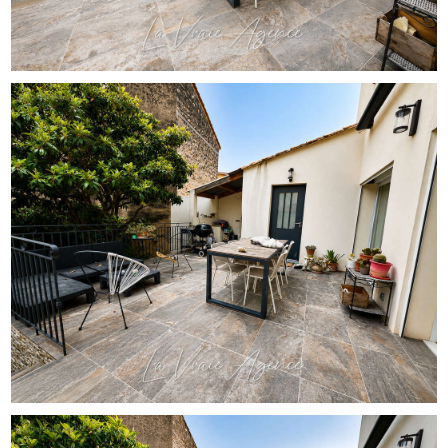
portail on rentre sur le jardin, quelques marches pour
accéder sur cette belle terrasse exposée sud et le haut
vent pour la porte d'entrée.
La vie de famille étant la priorité pour Jeanne elle a voulu
concevoir et rénové cette maison avec gôut pour que la
pièce de vie de plus de 45 permette de cuisiner et passer
des moments de jeux et d'amour en famille ... Au rez de
chaussée on trouve également une chambre d'ami avec
une salle d'eau attenante. A l'étage, on va trouver les 2
chambres d'enfants avec leur salle d'eau et une belle suite
parentale avec dressing et salle de bain...
Aujourd'hui Jeanne a un projet de mutation c 'est
tristement qu' elle est obligée de se séparer de cette
maison...Vous vous projettez ?? Il ne vous reste plus qu'à
visiter !!! Appelez nous vite au [Coordonnées masquées] !!!