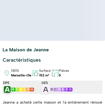
La Maison de Jeanne
Caractéristiques
13013
Surface
Pièces
Marseille-13e
152 m²
5
DPE
GES
A
A
B
C
D
E
F
G
B
C
D
E
F
G
Jeanne a acheté cette maison et l'a entièrement rénové