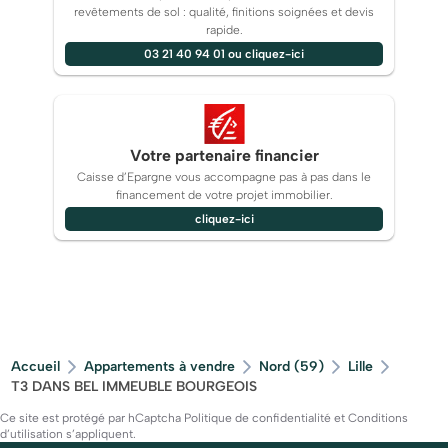
revêtements de sol : qualité, finitions soignées et devis
rapide.
03 21 40 94 01 ou cliquez-ici
Votre partenaire financier
Caisse d’Epargne vous accompagne pas à pas dans le
financement de votre projet immobilier.
cliquez-ici
Accueil
Appartements à vendre
Nord (59)
Lille
T3 DANS BEL IMMEUBLE BOURGEOIS
Ce site est protégé par hCaptcha
Politique de confidentialité
et
Conditions
d’utilisation
s’appliquent.