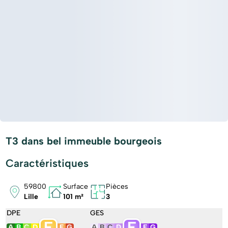
T3 dans bel immeuble bourgeois
Caractéristiques
59800
Surface
Pièces
Lille
101 m²
3
DPE
GES
E
E
A
B
C
D
F
G
A
B
C
D
F
G