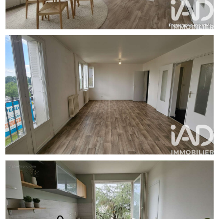
- Luminosité de la pièce de vie grâce à son exposition
plein SUD
- Commodités : Commerces, services et transports
(Chronobus) au pied de la résidence.
- Charges maîtrisées : Incluant l'eau chaude et le
chauffage (réseau de chaleur urbain).
POTENTIEL & RÉNOVATION :
Quelques travaux de rafraîchissement (peintures, salle
d'eau et chambre) suffiront à révéler tout le cachet de cet
appartement. Une opportunité rare de valoriser un bien au
fort potentiel situé dans un secteur très prisé.
LE 'PLUS' : Rénovation énergétique globale VOTÉE et
PAYÉE
Le futur propriétaire bénéficiera d'un logement aux
prestations énergétiques modernisées sans surcoût :