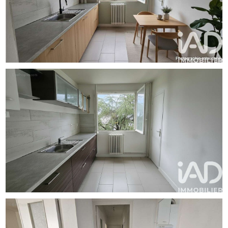
- Isolation thermique par l'extérieur (ITE) et isolation des
planchers bas.
- Menuiseries neuves et volets roulants (confort
thermique et acoustique renforcé).
- VMC individuelle (garantissant un air sain et sec) et
robinets thermostatiques.
L'ENSEMBLE DE CES TRAVAUX EST INTÉGRALEMENT
PRIS EN CHARGE PAR LE PROPRIÉTAIRE ACTUEL.
La presente annonce immobiliere vise 3 lots situés dans
une copropriété de 221 lots au total et ne faisant l'objet
d'aucune procédure en cours citée à l'article L. 721-1 du
code de la construction et de l'habitation. Montant moyen
mensuel de charges déclaré par le vendeur : 197¤ par
mois (soit 2364 ¤ annuel). Honoraires d'agence à la
charge du vendeur.
La présentation d'une pièce d'identité en cours de validité