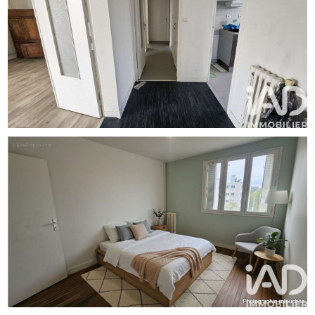
sera demandée à la visite, conformément à l'article L. 561-
5 du Code monétaire et financier. Les informations sur les
risques auxquels ce bien est exposé, y compris
l'obligation légale de débroussaillement, sont disponibles
sur le site Géorisques : http://www.georisques.gouv.fr.
La présente annonce immobilière a été rédigée sous la
responsabilité éditoriale de Mme Myriam Nakad
mandataire indépendant en immobilier (sans détention de
fonds), agent commercial de la SAS I@D France
immatriculé au RSAC de nantes sous le numéro
993527324, titulaire de la carte de démarchage
immobilier pour le compte de la société I@D France
SAS.Informations LOI ALUR : Soumis au régime de
copropriété. Nombre de lots : 221. Quote part
annuelle(moyenne) : 2364 euros. Honoraires charge
vendeur. (gedeon_6727_33109714)