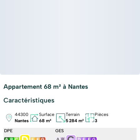
Appartement 68 m² à Nantes
Caractéristiques
44300
Surface
Terrain
Pièces
Nantes
68 m²
5 284 m²
3
DPE
GES
D
C
A
B
C
E
F
G
A
B
D
E
F
G