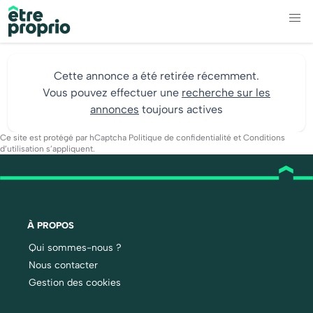
Cette annonce a été retirée récemment.
Vous pouvez effectuer une
recherche sur les
annonces
toujours actives
Ce site est protégé par hCaptcha
Politique de confidentialité
et
Conditions
d’utilisation
s’appliquent.
À PROPOS
Qui sommes-nous ?
Nous contacter
Gestion des cookies