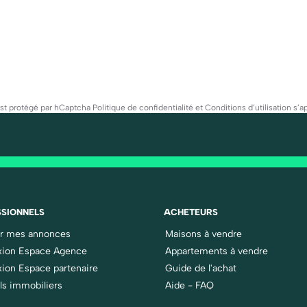
est protégé par hCaptcha
Politique de confidentialité
et
Conditions d’utilisation
s’ap
SIONNELS
ACHETEURS
er mes annonces
Maisons à vendre
ion Espace Agence
Appartements à vendre
ion Espace partenaire
Guide de l'achat
ls immobiliers
Aide - FAQ