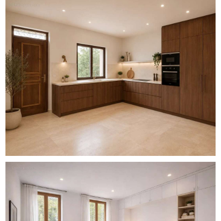
DPE projeté : C
TF : 1700euros
La présente annonce immobilière a été rédigée sous la
responsabilité de Aurélien Martel, mandataire
indépendante en immobilier (sans détention de fonds),
agent commercial de la SAS SKYLINE REAL ESTATE
immatriculé au RSAC du Greffe du Tribunal de Commerce
de Strasbourg sous le numéro 512 524 208, titulaire de la
carte de démarchage immobilier pour le compte de la
société SKYLINE SAS.