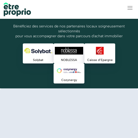
Bénéficiez des services de nos partenaires locaux soigneusement
sélectionnés
pour vous accompagner dans votre parcours d'achat immobilier
Solybat
NOBLESSA
Caisse d’Epargne
Cozynergy