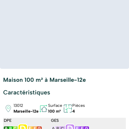
Maison 100 m² à Marseille-12e
Caractéristiques
13012
Surface
Pièces
Marseille-12e
100 m²
4
DPE
GES
D
D
A
B
C
E
F
G
A
B
C
E
F
G