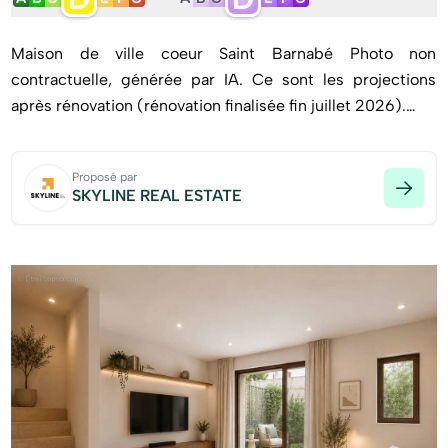
Maison de ville coeur Saint Barnabé Photo non
contractuelle, générée par IA. Ce sont les projections
après rénovation (rénovation finalisée fin juillet 2026).
Proposé par
SKYLINE REAL ESTATE
Skyline Real Estate vous propose à la vente cette maison
de ville avec jardin en plein coeur de Saint Barnabé, à
100m du métro.
Découvrez cette maison dans le village composée au rdc
d'une cuisine, une buanderie, un séjour donnant sur un
jardin au calme et ensoleillé, un suite parentale, une
grande chambre, une salle de bain et au 2e étage une