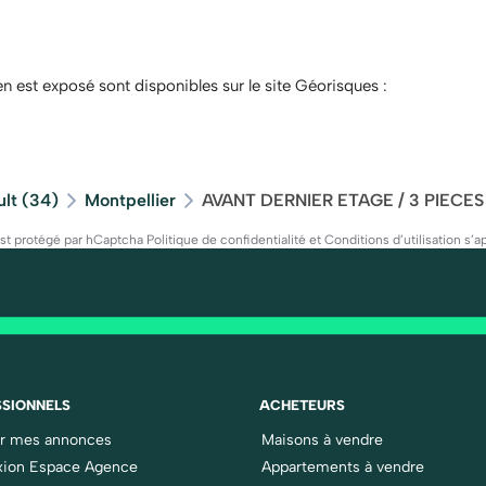
en est exposé sont disponibles sur le site Géorisques :
ult (34)
Montpellier
AVANT DERNIER ETAGE / 3 PIECES
est protégé par hCaptcha
Politique de confidentialité
et
Conditions d’utilisation
s’ap
SIONNELS
ACHETEURS
er mes annonces
Maisons à vendre
ion Espace Agence
Appartements à vendre