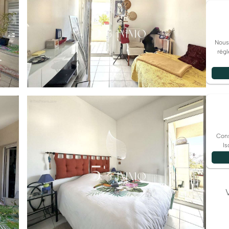
Nous
régl
Cons
Is