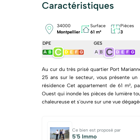
Caractéristiques
34000
Surface
Pièces
Montpellier
61 m²
3
DPE
GES
C
C
A
B
D
E
F
G
A
B
D
E
F
G
Au cur du très prisé quartier Port Marian
25 ans sur le secteur, vous présente un 
résidence Cet appartement de 61 m², parfaitement agencé, bénéficie d'une exposition Sud et
Ouest qui inonde les pièces de lumière tou
chaleureuse et s'ouvre sur une vue dégagée
quartier, permet un confort de vie recherc
de nombreux rangements intégrés. Un garage fermé en sous-sol vient parfaire ce bien, apportant
sécurité et praticité au quotidien. La r
Ce bien est proposé par
charges faibles, un avantage rare dans ce secteur dynamique. La loca
5'5 Immo