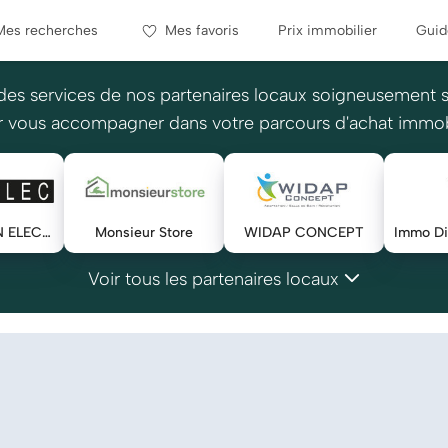
Mes recherches
Mes favoris
Prix immobilier
Guid
des services de nos partenaires locaux soigneusement 
 vous accompagner dans votre parcours d'achat immob
RENOVATION ELECTRIQUE
Monsieur Store
WIDAP CONCEPT
Voir tous les partenaires locaux