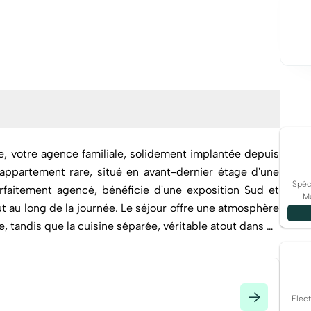
ne, votre agence familiale, solidement implantée depuis
appartement rare, situé en avant-dernier étage d'une
Spéci
Mo
t au long de la journée. Le séjour offre une atmosphère
, tandis que la cuisine séparée, véritable atout dans ce
hé. Les deux chambres, complété par une salle d'eau et
ésidence, très bien entretenue, se distingue par ses
lisation est exceptionnelle : à
Elec