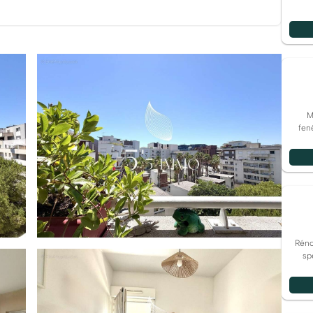
 Jacques Cur, des commerces, des restaurants, des
pide au centre-ville comme aux plages fait de cet
résidence principale raffinée ou un investissement de
M
fen
Réno
sp