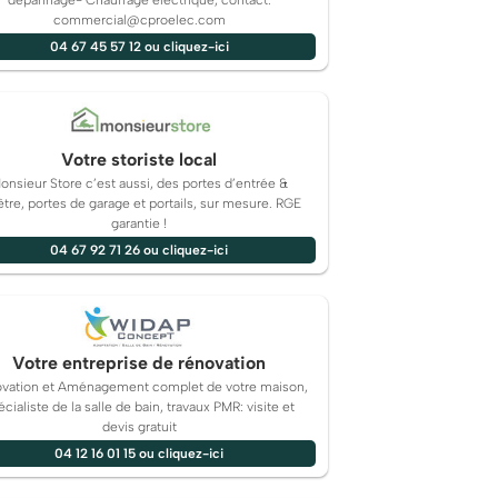
dépannage- Chauffage électrique, contact:
commercial@cproelec.com
04 67 45 57 12 ou cliquez-ici
Votre storiste local
onsieur Store c’est aussi, des portes d’entrée &
être, portes de garage et portails, sur mesure. RGE
garantie !
04 67 92 71 26 ou cliquez-ici
Votre entreprise de rénovation
vation et Aménagement complet de votre maison,
écialiste de la salle de bain, travaux PMR: visite et
devis gratuit
04 12 16 01 15 ou cliquez-ici