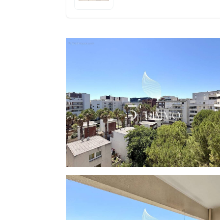
quelques minutes du tramway, du bassin
écoles et du parc Charpak. L'accès ra
appartement une adresse idéale pour une 
premier choix. Cet appartement représente une opportunité unique dans l'un des quartiers les
plus recherchés de Montpellier.