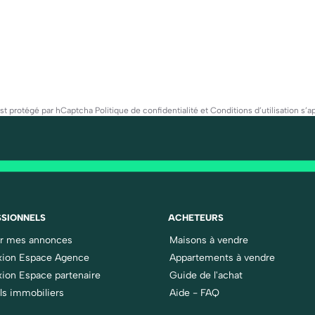
est protégé par hCaptcha
Politique de confidentialité
et
Conditions d’utilisation
s’ap
SIONNELS
ACHETEURS
er mes annonces
Maisons à vendre
ion Espace Agence
Appartements à vendre
ion Espace partenaire
Guide de l'achat
ls immobiliers
Aide - FAQ