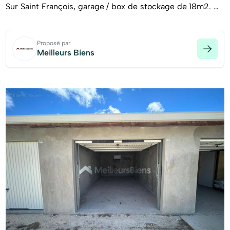
Sur Saint François, garage / box de stockage de 18m2. Un
deuxième box est disponible à la vente si besoin.\nLes
informations sur les risques auxquels ce bien est exposé
Proposé par
sont disponibles sur le site Géorisques :
Meilleurs Biens
www.georisques.gouv.fr