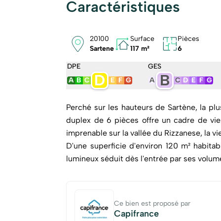
Caractéristiques
20100
Surface
Pièces
Sartene
117 m²
6
DPE
GES
D
B
A
B
C
E
F
G
A
C
D
E
F
G
Perché sur les hauteurs de Sartène, la pl
duplex de 6 pièces offre un cadre de vie
imprenable sur la vallée du Rizzanese, la viei
D'une superficie d'environ 120 m² habitab
lumineux séduit dès l'entrée par ses volume
Il se compose :
• D'un spacieux séjour-salle à manger
panoramique, idéale pour profiter de la vue 
Ce bien est proposé par
• D'une cuisine indépendante,
Capifrance