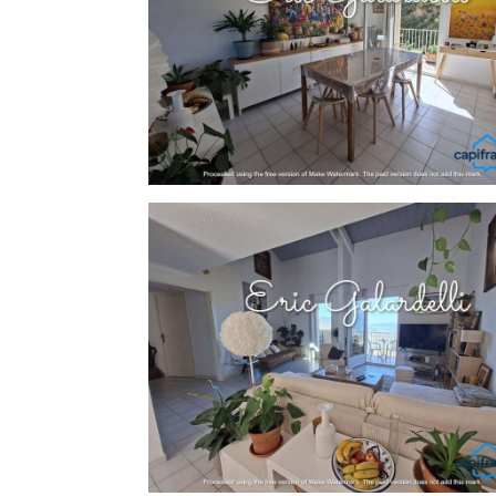
Géorisques : www. georisques. gouv. fr.
Réseau Immobilier CAPIFRANCE - Votre 
AJACCIO) Eric GALARDELLI Entrepreneur 