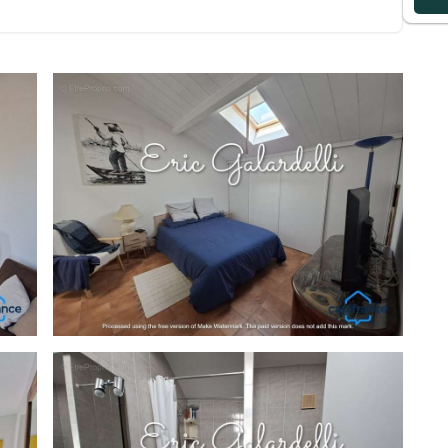
ttenante,
e multiples possibilités d'aménagement,
C privatifs.
ve ainsi que de nombreux rangements et dressing
chée, à proximité du Lycée, du centre historique, des
cet appartement combine confort, espace et panorama
ationaux de l'île, il constitue un pied-à-terre idéal ou
, Montant moyen annuel de la quote-part de charges
r mois. Les honoraires sont à la charge du vendeur.
els ce bien est exposé sont disponibles sur le site