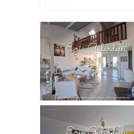
• Un grand balcon plein sud sur l'arrière,
• D'une suite parentale avec salle de bain a
• D'un WC séparé.
À l'étage :
• Une vaste mezzanine lumineuse offrant d
• Un bureau indépendant,
• Une grande chambre avec salle d'eau et W
Deux places de stationnement, une ca
complètent ce bien.
Situé dans une résidence calme et recher
commerces et à 15 minutes des plages, 
exceptionnel.
À mi-chemin entre les deux aéroports intern
une résidence principale de charme.
Nombre de lots de la copropriété : 159
(budget prévisionnel) : 1400€ soit 116€ pa
Les informations sur les risques auxqu