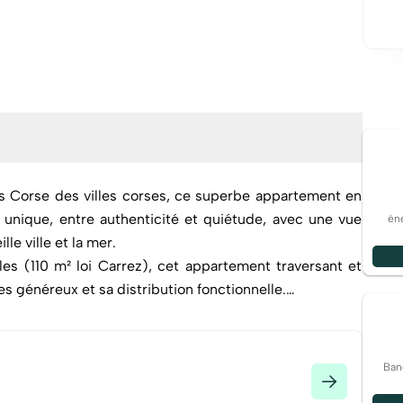
us Corse des villes corses, ce superbe appartement en
 unique, entre authenticité et quiétude, avec une vue
éne
lle ville et la mer.
les (110 m² loi Carrez), cet appartement traversant et
s généreux et sa distribution fonctionnelle.
 de plus de 34 m² ouvrant sur une grande terrasse
et du soleil,
Ban