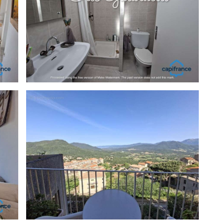
agent commercial (RSAC N°408 228 310 - Greffe de
Individuel [Coordonnées masquées] - Réf.962582