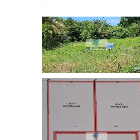
Zone U3 du PLU de Saint François. N'
précisions et pour organiser une visite a
Les informations sur les risques auxqu
Géorisques : www.georisques.gouv.fr