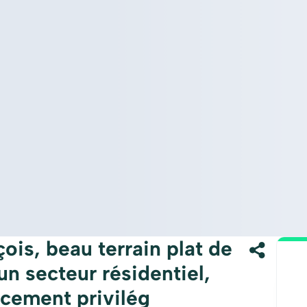
is, beau terrain plat de
n secteur résidentiel,
acement privilég