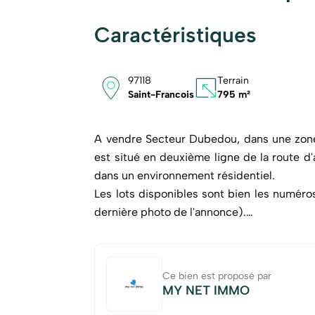
Caractéristiques
97118
Terrain
Saint-Francois
795 m²
A vendre Secteur Dubedou, dans une zone p
est situé en deuxième ligne de la route d'
dans un environnement résidentiel.
Les lots disponibles sont bien les numéros
dernière photo de l'annonce).
Ces terrains se trouvent en zone U3 du PLU
d'aménagement avec une emprise totale de
Ce bien est proposé par
mètres à l'égout (voir règlement compl
MY NET IMMO
demande). Plus de photos à venir.