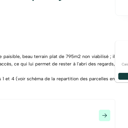
aisible, beau terrain plat de 795m2 non viabilisé ; il
accès, ce qui lui permet de rester à l'abri des regards,
Cai
 1 et 4 (voir schéma de la repartition des parcelles en
 de saint François : cela permet différentes solutions
 70% de la surface de la parcelle et une hauteur de 7
et du PLU de Saint François, disponible sur simple