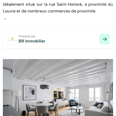
Idéalement situé sur la rue Saint-Honoré, à proximité du
Louvre et de nombreux commerces de proximité.
Au sein d'une copropriété ancienne sécurisée datant
d'avant 1800.
Proposé par
BR Immobilier
Le Cabinet BR immobilier a le plaisir de vous présenter ce
charmant appartement deux pièces de 39m2, celui-ci se
compose d'une entrée avec rangements desservant un
séjour donnant sur la rue Saint-Honoré, une cuisine
américaine avec parquet et poutres, une chambre
donnant sur une courette intérieure avec sa salle d'eau
attenante et d'un WC séparé.
DPE D, idéal investissement, premier achat ou pied-à-
terre !