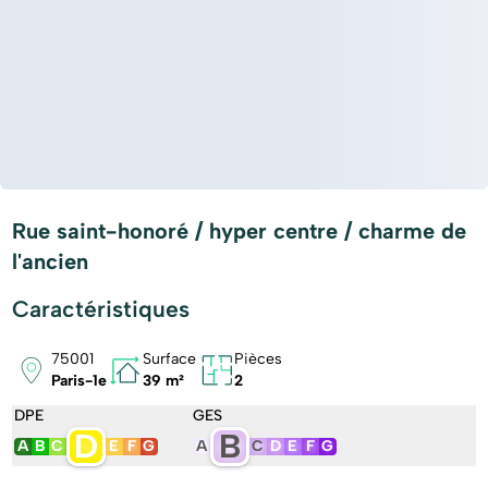
Rue saint-honoré / hyper centre / charme de
l'ancien
Caractéristiques
75001
Surface
Pièces
Paris-1e
39 m²
2
DPE
GES
D
B
A
B
C
E
F
G
A
C
D
E
F
G