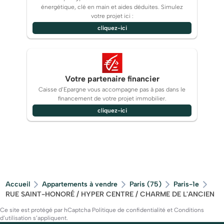
énergétique, clé en main et aides déduites. Simulez
votre projet ici :
cliquez-ici
Votre partenaire financier
Caisse d’Epargne vous accompagne pas à pas dans le
financement de votre projet immobilier.
cliquez-ici
Accueil
Appartements à vendre
Paris (75)
Paris-1e
RUE SAINT-HONORÉ / HYPER CENTRE / CHARME DE L'ANCIEN
Ce site est protégé par hCaptcha
Politique de confidentialité
et
Conditions
d’utilisation
s’appliquent.