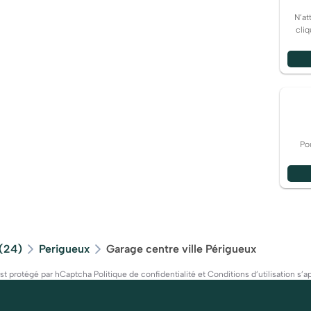
N’at
cli
Po
(24)
Perigueux
Garage centre ville Périgueux
est protégé par hCaptcha
Politique de confidentialité
et
Conditions d’utilisation
s’ap