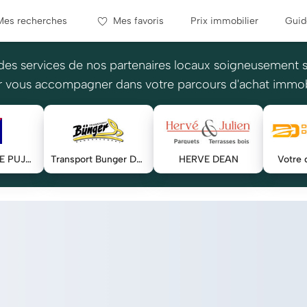
Mes recherches
Mes favoris
Prix immobilier
Guid
des services de nos partenaires locaux soigneusement 
 vous accompagner dans votre parcours d'achat immob
EIRL ARMELLE PUJOL - AXA
Transport Bunger Déménagement
HERVE DEAN
Votre