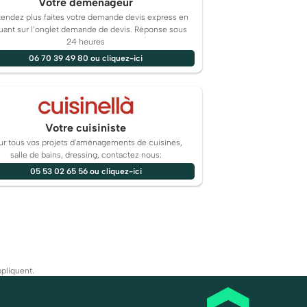
Votre déménageur
tendez plus faites votre demande devis express en
quant sur l’onglet demande de devis. Réponse sous
24 heures
06 70 39 49 80 ou cliquez-ici
Votre cuisiniste
ur tous vos projets d'aménagements de cuisines,
salle de bains, dressing, contactez nous:
05 53 02 65 56 ou cliquez-ici
pliquent.