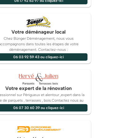
06 17 92 63 97 ou cliquez-ici
Votre déménageur local
Chez Bünger Déménagement, nous vous
accompagnons dans toutes les étapes de votre
déménagement. Contactez-nous :
06 03 92 59 43 ou cliquez-ici
Votre expert de la rénovation
essionnel sur Périgueux et alentour ,expert dans la
e de parquets , terrasses , bois.Contactez nous au
06 07 30 60 39 ou cliquez-ici