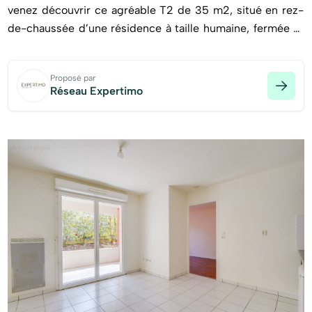
venez découvrir ce agréable T2 de 35 m2, situé en rez-
de-chaussée d’une résidence à taille humaine, fermée et
sécurisée, édifiée en 2011. L’appartement profite d’un
cadre calme et sans vis-à-vis, tout en restant proche des
Proposé par
commodités.
Réseau Expertimo
Il se compose d’un séjour lumineux avec cuisine ouverte
d’environ 16 m2. Vous disposerez également d’une
spacieuse chambre avec placard intégré, ainsi que d’une
salle de bain avec WC. Une loggia exposée ouest
d’environ 7 m2 complète l’ensemble et offre un espace
extérieur idéal pour profiter des beaux jours.
En très bon état général et soigneusement entretenu, le
bien est équipé de menuiseries en double vitrage, de
volets roulants manuels, ainsi que d’un système de
chauffage et de production d’eau chaude électriques. Une
place de parking privative vient compléter ce bien.
Les charges de copropriété sont de 104 €/mois (incluant