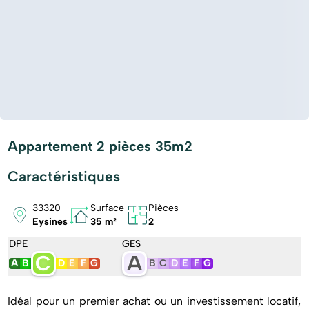
Appartement 2 pièces 35m2
Caractéristiques
33320
Surface
Pièces
Eysines
35 m²
2
DPE
GES
C
A
A
B
D
E
F
G
B
C
D
E
F
G
Idéal pour un premier achat ou un investissement locatif,