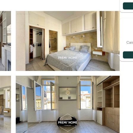
ilitée par une excellente desserte en transports en
tro Estrangin et env 500m de la la station de métro
144, émissions de gaz à effet de serre A 4). Mode
bution de l’eau chaude : chaudière.
Cai
sur l'annonce.
els ce bien est exposé sont disponibles sur le site