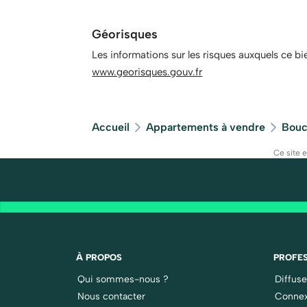
Géorisques
Les informations sur les risques auxquels ce bi
www.georisques.gouv.fr
Accueil
Appartements à vendre
Bouc
Ce site 
À PROPOS
PROFES
Qui sommes-nous ?
Diffus
Nous contacter
Connex