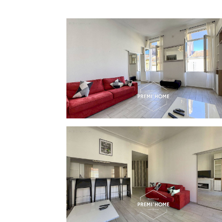
portée de main et une accessibilité fac
commun. À env 300m de la station de mé
Vieux-Port. Caractéristiques techniques Taxe foncière : 966 € par an. Charges de copropriété :
89€/mois. DPE : C (consommation énergétique 
de chauffage : individuel électrique. Distri
Visite virtuelle avec Matterport disponible 
Les informations sur les risques auxqu
Géorisques : www.georisques.gouv.fr.