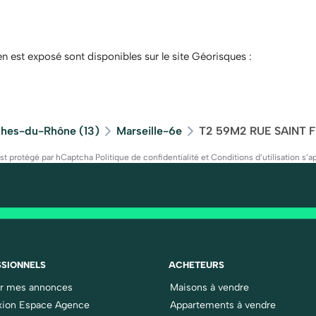
en est exposé sont disponibles sur le site Géorisques :
hes-du-Rhône (13)
Marseille-6e
T2 59M2 RUE SAINT 
est protégé par hCaptcha
Politique de confidentialité
et
Conditions d’utilisation
s’ap
SIONNELS
ACHETEURS
er mes annonces
Maisons à vendre
ion Espace Agence
Appartements à vendre