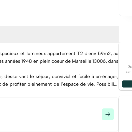
spacieux et lumineux appartement T2 d'env 59m2, au
s années 1948 en plein coeur de Marseille 13006, dans
Sp
san
 desservant le séjour, convivial et facile à aménager,
de profiter pleinement de l’espace de vie. Possibilité
 créer du rangement supplémentaire ou un couchage
ous trouverez également une chambre, une salle d'eau,
e profiter pleinement de la vie urbaine marseillaise,
 Le cadre de vie est résolument citadin, avec tout à