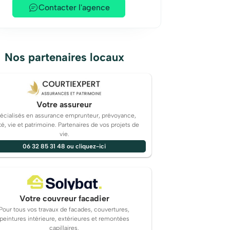
Contacter l'agence
Nos partenaires locaux
Votre assureur
écialisés en assurance emprunteur, prévoyance,
té, vie et patrimoine. Partenaires de vos projets de
vie.
06 32 85 31 48 ou cliquez-ici
Votre couvreur facadier
Pour tous vos travaux de facades, couvertures,
peintures intérieure, extérieures et remontées
capillaires.