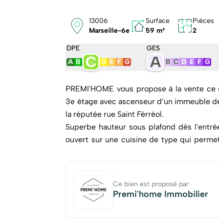
13006
Surface
Pièces
Marseille-6e
59 m²
2
DPE
GES
C
A
A
B
D
E
F
G
B
C
D
E
F
G
PREMI'HOME vous propose à la vente ce 
3e étage avec ascenseur d’un immeuble de
la réputée rue Saint Férréol.
Superbe hauteur sous plafond dès l'entrée,
ouvert sur une cuisine de type qui permet 
d’exploiter une mezzanine, idéale pour
d’appoint, selon les besoins de chacun. V
WC séparés et une buanderie. Double vitrage, carrelage, chauffage individuel électrique, fibre
Ce bien est proposé par
optique.
Premi'home Immobilier
A deux pas du Vieux-Port, ce qui permet d
entre commerces, services et animations.