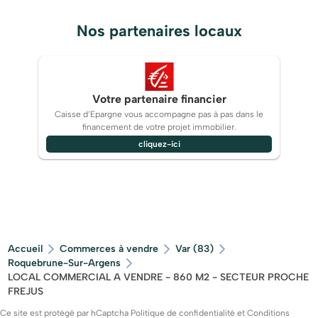
Nos partenaires locaux
Votre partenaire financier
Caisse d’Epargne vous accompagne pas à pas dans le
financement de votre projet immobilier.
cliquez-ici
Accueil
Commerces à vendre
Var (83)
Roquebrune-Sur-Argens
LOCAL COMMERCIAL A VENDRE - 860 M2 - SECTEUR PROCHE
FREJUS
Ce site est protégé par hCaptcha
Politique de confidentialité
et
Conditions