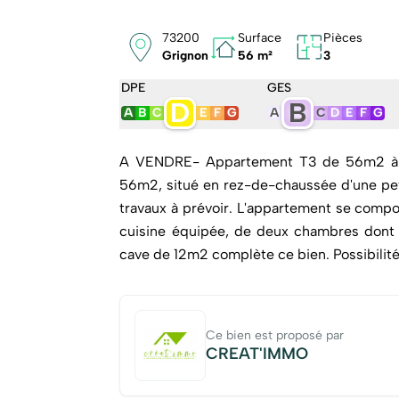
73200
Surface
Pièces
Grignon
56 m²
3
DPE
GES
D
B
A
B
C
E
F
G
A
C
D
E
F
G
A VENDRE- Appartement T3 de 56m2 à 
56m2, situé en rez-de-chaussée d'une pet
travaux à prévoir. L'appartement se compo
cuisine équipée, de deux chambres dont 
cave de 12m2 complète ce bien. Possibilité
Les + de ce bien: Appartement très lum
copropriété Idéal pour un premier achat, u
soigné,prêt à vivre, à découvrir sans tarde
Ce bien est proposé par
de renseignements ou organiser une viste, 
CREAT'IMMO