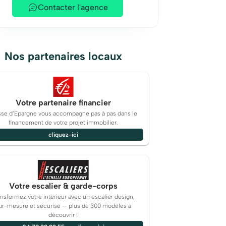
Contacter l'agence
Nos partenaires locaux
Votre partenaire financier
sse d’Epargne vous accompagne pas à pas dans le
financement de votre projet immobilier.
cliquez-ici
Votre escalier & garde-corps
ansformez votre intérieur avec un escalier design,
ur-mesure et sécurisé — plus de 300 modèles à
découvrir !