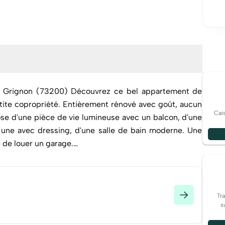
Grignon (73200) Découvrez ce bel appartement de
ite copropriété. Entièrement rénové avec goût, aucun
Cai
se d'une pièce de vie lumineuse avec un balcon, d'une
une avec dressing, d'une salle de bain moderne. Une
 de louer un garage.
ineux Aucun travaux à prévoir Facile d'accès Petite
n couple, ou un investissement locatif. Un appartement
r! Honoraires d'agence à la charge du vendeur. Pour plus
n'hésitez pas à me contacter.
Tr
s