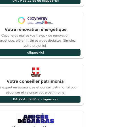
04 79 33 22 55 ou cliquez-ici
Votre rénovation énergétique
Cozynergy réalise vos travaux de rénovation
rgétique, clé en main et aides déduites. Simulez
votre projet ici :
cliquez-ici
Votre conseiller patrimonial
e expert en assurances et conseil patrimonial pour
sécuriser et valoriser votre patrimoine.
04 79 41 15 82 ou cliquez-ici