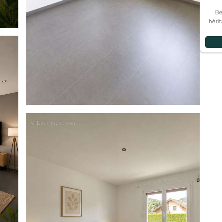
Be
héri