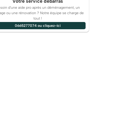
Votre service débarras
soin d'une aide pro après un déménagement, un
tage ou une rénovation ? Notre équipe se charge de
tout !
0665277074 ou cliquez-ici