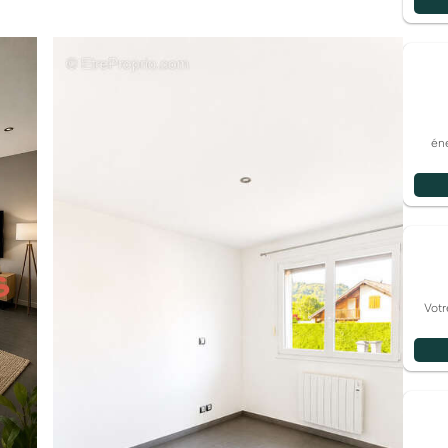
éne
Votr