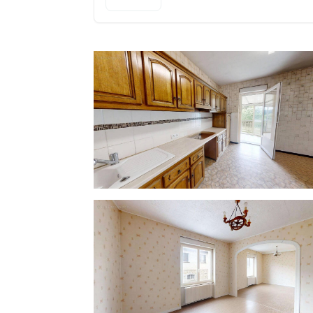
véranda d'environ 26m2 depuis la cuisine qu
prime! Vous n'aimez pas les vérandas...?
terrasse moderne végétalisée...en tous cas l
vue dégagée tout cela en restant en ple
actuellement composé de trois chambres, u
relié à l'appartement principal pour fo
appartement indépendant moyennant quelq
attractif en pleine cohérence avec le march
virtuelle est disponible sur notre site, v
sans plus attendre Nadège PEYRARD O6.5