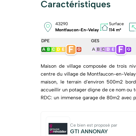
Caractéristiques
43290
Surface
Montfaucon-En-Velay
114 m²
DPE
GES
F
F
A
B
C
D
E
G
A
B
C
D
E
G
Maison de village composée de trois niv
centre du village de Montfaucon-en-Velay 
maison, le terrain d'environ 500m2 bord
accueillir un potager digne de ce nom ou 
RDC: un immense garage de 80m2 avec porta
car ou des utilitaires. Une autre possibil
faire un appartement de plein pied avec ac
premier étage est occupé par l'appartem
Ce bien est proposé par
chambre, une salle d'eau/wc refaite et une
GTI ANNONAY