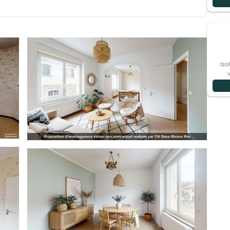
i offre la vue sur la campagne, les bois et le Lizieux en
 rien ne vous empêche de la transformer en une belle
'espace y est, la structure fiable, le calme assuré et la
in centre du village! Au deuxième étage, un plateau
ne salle de bain/wc et un grenier. Cet étage peut-être
Iso
rmer un magnifique duplex, ou encore être aménagé en
ues travaux. Bref, pleins de possibilités à un prix
é actuel, pour quelqu'un qui saura se projeter! La visite
ous avez des questions? Vous voulez visiter? contactez
8.79.86.55