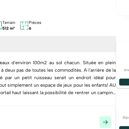
Terrain
Pièces
512 m²
6
eaux d'environ 100m2 au sol chacun. Située en plein
à deux pas de toutes les commodités. A l'arrière de la
éne
é par un petit ruisseau serait un endroit idéal pour
tout simplement un espace de jeux pour les enfants! AU
il haut laissant la possibilité de rentrer un camping
ité s'offre également à vous, celle de l'aménager pour y
cès direct sur la rue très recherché à la location. Le
ent principal composé d'un grand séjour de 30m2, une
Ban
 cuisine spacieuse. Le point fort, l'accès à une grande