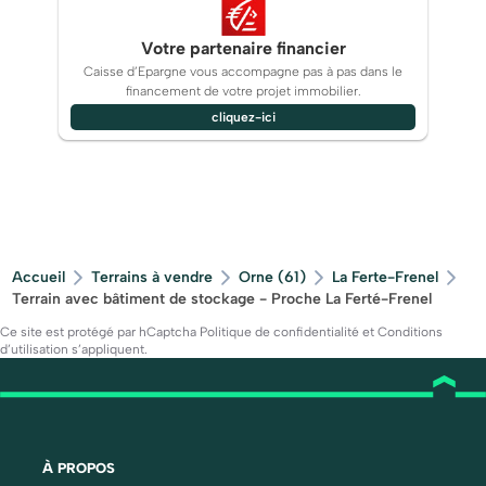
Votre partenaire financier
Caisse d’Epargne vous accompagne pas à pas dans le
financement de votre projet immobilier.
cliquez-ici
Accueil
Terrains à vendre
Orne (61)
La Ferte-Frenel
Terrain avec bâtiment de stockage - Proche La Ferté-Frenel
Ce site est protégé par hCaptcha
Politique de confidentialité
et
Conditions
d’utilisation
s’appliquent.
À PROPOS