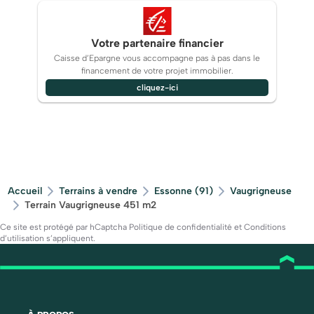
Votre partenaire financier
Caisse d’Epargne vous accompagne pas à pas dans le
financement de votre projet immobilier.
cliquez-ici
Accueil
Terrains à vendre
Essonne (91)
Vaugrigneuse
Terrain Vaugrigneuse 451 m2
Ce site est protégé par hCaptcha
Politique de confidentialité
et
Conditions
d’utilisation
s’appliquent.