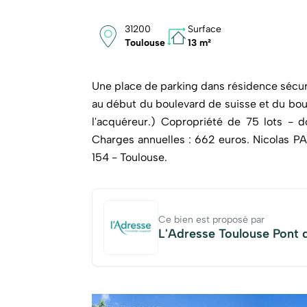
31200
Surface
Toulouse
13 m²
Une place de parking dans résidence sécurisée avec accès par un badge. La place est bien placée
au début du boulevard de suisse et du boulevard Trentin. (50.00 % honoraires TTC à la charge de
l'acquéreur.) Copropriété de 75 lots - d
Charges annuelles : 662 euros. Nicolas PARIS (EI) Agent Commercial - Numéro RSAC : 500 603
154 - Toulouse.
Ce bien est proposé par
L'Adresse Toulouse Pont 