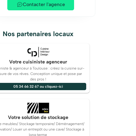
Contacter l'agence
Nos partenaires locaux
Votre cuisiniste agenceur
niste & agenceur à Toulouse : créez la cuisine sur-
ure de vos rêves. Conception unique et pose par
des pros !
05 34 66 32 67 ou cliquez-ici
Votre solution de stockage
e meubles/ Stockage temporaire/ Déménagement/
vation/ Louer un entrepôt ou une cave/ Stockage à
long terme