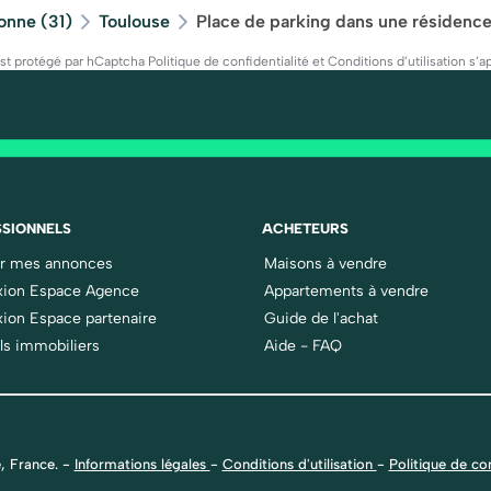
onne (31)
Toulouse
Place de parking dans une résidence
est protégé par hCaptcha
Politique de confidentialité
et
Conditions d’utilisation
s’ap
SIONNELS
ACHETEURS
er mes annonces
Maisons à vendre
ion Espace Agence
Appartements à vendre
ion Espace partenaire
Guide de l'achat
ls immobiliers
Aide - FAQ
, France.
-
Informations légales
-
Conditions d'utilisation
-
Politique de con