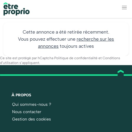
Cette annonce a été retirée récemment.
Vous pouvez effectuer une
recherche sur les
annonces
toujours actives
Ce site est protégé par hCaptcha
Politique de confidentialité
et
Conditions
d’utilisation
s’appliquent.
À PROPOS
Qui sommes-nous ?
Nous contacter
Gestion des cookies