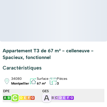
Appartement T3 de 67 m² - celleneuve -
Spacieux, fonctionnel
Caractéristiques
34080
Surface
Pièces
Montpellier
67 m²
3
DPE
GES
C
A
A
B
D
E
F
G
B
C
D
E
F
G