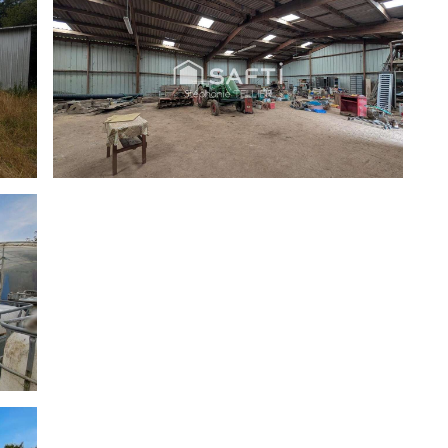
anie TELLIER, Tél. : [Coordonnées masquées], E-mail :
mercial immatriculé au RSAC de Saint-Brieuc sous le
raires charge vendeur.