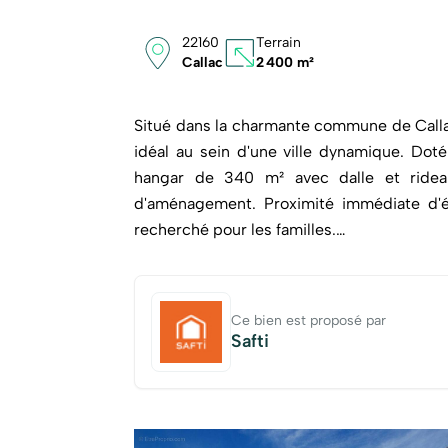
22160
Terrain
Callac
2 400 m²
Situé dans la charmante commune de Callac
idéal au sein d'une ville dynamique. Doté
hangar de 340 m² avec dalle et rideau 
d'aménagement. Proximité immédiate d'é
recherché pour les familles.
Ce terrain à fort potentiel ravira les acq
jardin, ses places de parking extérieure
Ce bien est proposé par
réalisation de divers projets.
Safti
Les informations sur les risques auxqu
Géorisques : www.georisques.gouv.fr
Prix de vente : 105 000 ¤