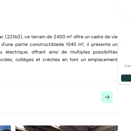
 (22160), ce terrain de 2400 m² offre un cadre de vie
 d'une partie constructiblede 1040 m², il présente un
électrique, offrant ainsi de multiples possibilités
coles, collèges et crèches en font un emplacement
Cai
uéreurs en quête d'espace et de tranquillité. Avec son
 et couverte, il offre un environnement propice à la
els ce bien est exposé sont disponibles sur le site