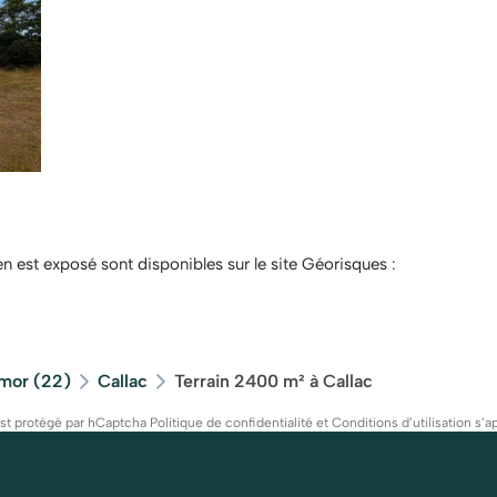
en est exposé sont disponibles sur le site Géorisques :
mor (22)
Callac
Terrain 2400 m² à Callac
est protégé par hCaptcha
Politique de confidentialité
et
Conditions d’utilisation
s’ap