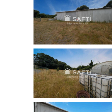
Honoraires charge vendeur
Contactez votre conseiller SAFTI : Stéph
[Coordonnées masquées] - EI - Agent com
numéro 512801762.Informations LOI ALUR : Hono
(gedeon_26118_33536816)