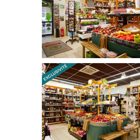
Prix de cession honoraires d'agence HT inc
Prix de cession hors honoraires d'agence :
Honoraires d'agence charge acquéreur : 3
Contactez votre conseiller SAFTI : Isa
[Coordonnées masquées] - EI - Agent co
numéro 534884952.Informations LOI ALUR : Honoraires : 8.70 % TTC charge acquéreur. Prix
honoraires : 347 760 ¤. (gedeon_26118_3