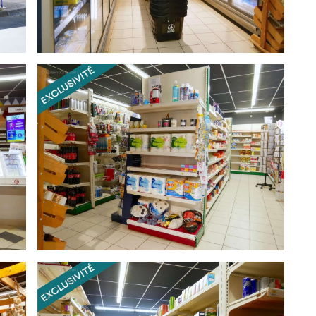
té
ale, axe Bourdeilles  Ribérac
vant le commerce
ractif, des animations régulières et une activité
passage
urces de revenus
ouhaitant s'installer dans un cadre de vie agréable, au
bilité et modalités de cession) disponible sur demande
els ce bien est exposé sont disponibles sur le site