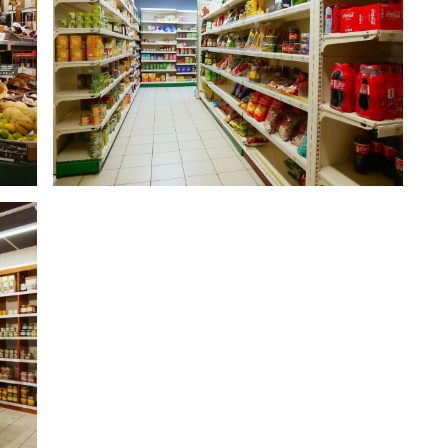
lus : 378 000 ¤
 347 760 ¤
0 240 ¤ HT + 6 048 ¤ TVA, soit 36 288 ¤ TTC
 MENICUCCI, Tél. : [Coordonnées masquées], E-mail :
mmercial immatriculé au RSAC de Périgueux sous le
 hors
3537933)