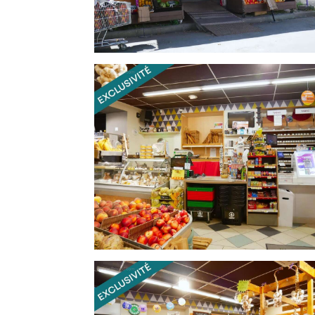
-Commerce clé en main, prêt à être exploi
-Enseigne nationale reconnue
-Emplacement stratégique sur la rue princip
-Nombreuses places de stationnement de
-Commune dynamique avec un marché att
touristique
-Clientèle locale fidèle, touristique et de 
-Activité diversifiée assurant plusieurs so
Idéal pour un couple ou un professionnel s
coeur du Périgord Vert
Dossier complet (chiffre d'affaires, renta
après premier contact.
Les informations sur les risques auxqu
Géorisques : www.georisques.gouv.fr