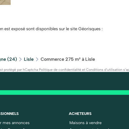
en est exposé sont disponibles sur le site Géorisques :
ne (24)
Lisle
Commerce 275 m² à Lisle
est protégé par hCaptcha
Politique de confidentialité
et
Conditions d’utilisation
s’ap
SIONNELS
ACHETEURS
er mes annonces
Maisons à vendre