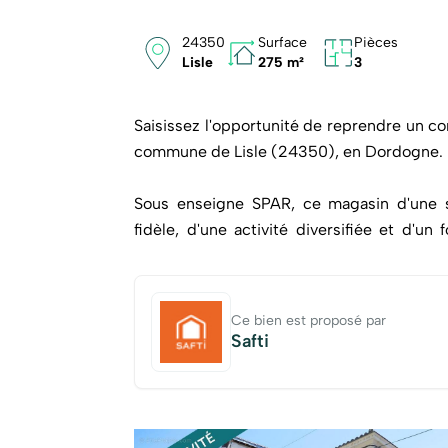
24350
Surface
Pièces
Lisle
275 m²
3
Saisissez l'opportunité de reprendre un c
commune de Lisle (24350), en Dordogne.
Sous enseigne SPAR, ce magasin d'une su
fidèle, d'une activité diversifiée et d'un
principale, sur l'axe Bourdeilles  Ribéra
régulier.
Ce bien est proposé par
Lisle est une commune particulièrement dyn
Safti
dispose de nombreux commerces, services,
Son marché hebdomadaire, ses manifestati
présence d'un camping contribuent à atti
notamment durant la saison estivale. Cette