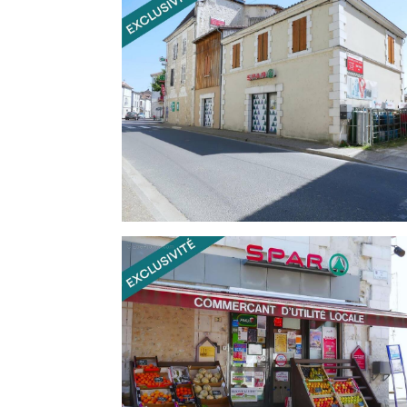
de proximité.
Les activités :
-Alimentation générale SPAR
-Débit de tabac
-Française des Jeux (FDJ)
-Vente de bouteilles de gaz
-Presse
-Carterie
-Dépôt de pain
-Services de proximité
Grâce à cette offre complète, le commerc
l'année et constitue un véritable point de 
Les atouts
-Surface de vente d'environ 275 m²