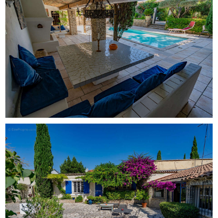
climatisation individuelle et de leur propre salle de bain
ou salle d'eau privative (dont des suites parentales
d'exception avec baignoire intégrée). Toutes bénéficient
d'un accès direct vers l'extérieur (jardin ou terrasses
privatives) par de grandes portes-fenêtres. UN PARC
PAYSAGER ET SES SALONS D'ÉTÉ Le jardin de 1 200 m² a
été pensé pour profiter pleinement du climat
méditerranéen tout au long de l'année : L'espace Piscine :
Un grand bassin entouré d'une plage dallée, parfaitement
sécurisé et bordé de grands cyprès et de pins parasols
majestueux. Une vie extérieure complète : La propriété
dispose d'une vaste terrasse couverte près de la piscine,
accueillant une grande cuisine d'été entièrement
aménagée avec un salon dînatoire ombragé. Plusieurs
espaces de repos sous les bougainvilliers en fleurs, une
belle partie pelouse et des terrasses ombragées
complètent ce véritable havre de paix.
CARACTÉRISTIQUES TECHNIQUES et FINANCIÈRES