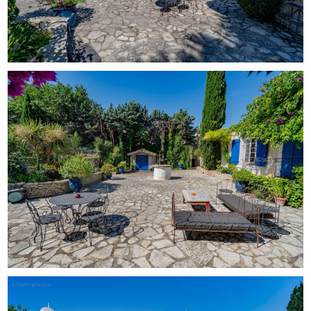
Surface habitable : 254 m² Superficie du terrain : 1 200 m²
Pièce de vie (Séjour / Cuisine ouverte) : 120 m² Bâtisse
individuelle en pierres apparentes 4 suites complètes (4
chambres / 4 salles de bain) avec accès extérieur direct
Climatisation réversible dans l'ensemble de la propriété
Grande cuisine d'été couverte et pool house Cour
intérieure pavée offrant plusieurs espaces de
stationnement sécurisés Classe Énergie : D / Classe
Climat : D (DPE : D/D) Taxe foncière : 3 125 euros Dossier
complet, plans et visites sur demande.