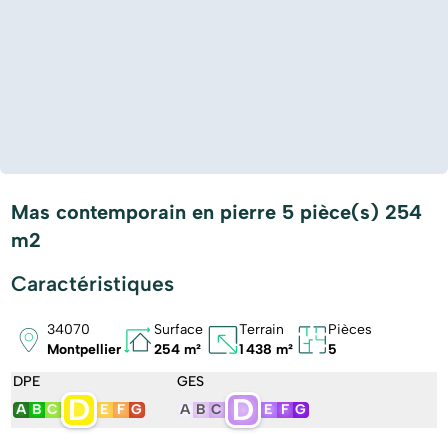
Mas contemporain en pierre 5 pièce(s) 254
m2
Caractéristiques
34070
Surface
Terrain
Pièces
Montpellier
254 m²
1 438 m²
5
DPE
GES
D
D
A
B
C
E
F
G
A
B
C
E
F
G