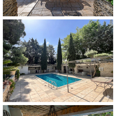
premier choix : A 5 minutes en voiture du centre-ville de
Montpellier. A 5 minutes des accès autoroutiers
(A9/A709). A 15 minutes de l'aéroport Montpellier
Méditerranée et de la gare TGV. Commerces et
commodités à proximité immédiate pour un quotidien
facilité. DES ESPACES DE VIE ASSOCIANT CHARME ET
MODERNITÉ L'intérieur de la bâtisse met en valeur des
matériaux traditionnels tout en proposant des volumes
fonctionnels et une luminosité exceptionnelle : Cuisine et
Séjour (120 m²) : Pièce maîtresse de la maison, ce vaste
espace de vie de 120 m² accueille une cuisine de
caractère avec un plan de travail en céramique artisanale,
un authentique four à pain et une charpente apparente en
bois brut. Le séjour s'ouvre directement sur une grande
terrasse dînatoire pavée. L'Espace Nuit (4 Suites
climatisées) : Conçues pour préserver l'intimité, les
quatre chambres spacieuses disposent chacune d'une